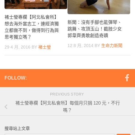
褚士瑩專欄【阿北私會所】
新聞：沒有手腳也能彈琴、
想去海外當志工，連經濟獨
跳舞、攻頂玉山！截肢少女
立都做不到，做得到行為與
郭韋齊勇敢創造奇蹟
思考獨立嗎？
12 8 月, 2014
BY
生命力新聞
29 4 月, 2016
BY
褚士瑩
FOLLOW:
PREVIOUS STORY
褚士瑩專欄【阿北私會所】每個月只捐 120 元，不行
嗎？
搜尋站上文章