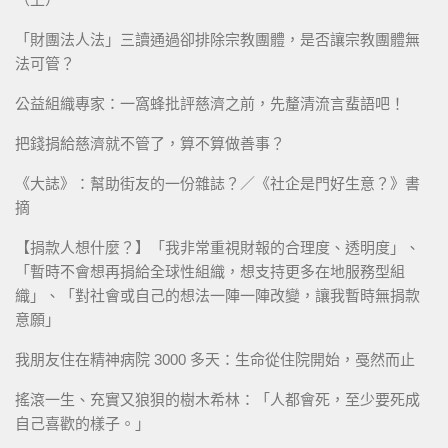
「財團法人法」三讀通過卻排除宗教團體，是否讓宗教團體無
法可管？
公益組織專家：一窩蜂批評慈濟之前，先釐清流言蜚語吧！
把錢捐給慈濟就不管了，算不算做善事？
《大誌》：幫助街友的一份雜誌？／《社企是門好生意？》書
摘
【捐款人想什麼？】「我非常重視財報的合理度、透明度」、
「暫時不會想再捐給全球性組織，想支持更多在地服務型組
織」、「對社會或自己的想法一陣一陣改變，讓我暫時無捐款
意願」
我朋友住在精神病院 3000 多天：生命從住院開始，戞然而止
搖滾一生、充實又狼狽的樹木希林：「人都會死，至少要死成
自己喜歡的樣子。」