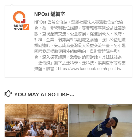
NPOst 編輯室
NPOst 公益交流站，隸屬社團法人臺灣數位文化協
會，為一非營利數位媒體，專責報導臺灣公益社福動
態，重視產業交流、公益發展，促進捐款人、政府、
社群、企業、弱勢與社福組織之溝通，強化公益組織
橫向連結，矢志成為臺灣最大公益交流平臺。另引進
國際發展援助與國外組織動向，舉辦實體講座與年
會，深入探究議題，激發討論與對話。其姐妹站為
「泛傳媒」旗下之泛科學、泛科技、娛樂重擊等專業
媒體。臉書：https://www.facebook.com/npost.tw
YOU MAY ALSO LIKE...