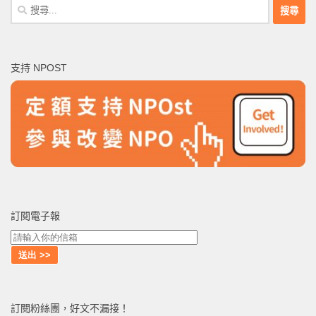
搜
尋
關
鍵
支持 NPOST
字:
訂閱電子報
訂閱粉絲團，好文不漏接！