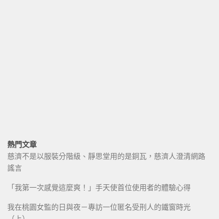
熱門文章
慈濟不是以服裝分階級、靜思堂用的是銅瓦，慈濟人澄清網路
謠言
「我第一次感覺這麼爽！」手天使首位使用者的體驗心得
我在桃園女監的日與夜－專訪一位匿名受刑人的鐵窗時光
（上）