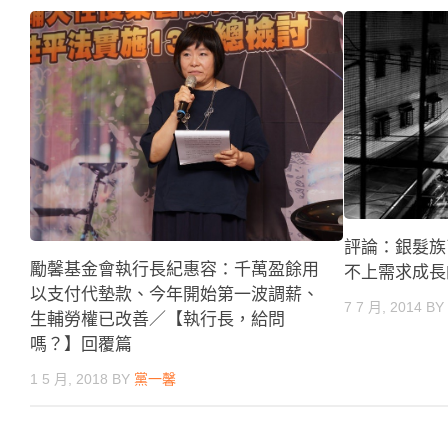
評論：銀髮族
勵馨基金會執行長紀惠容：千萬盈餘用
不上需求成長
以支付代墊款、今年開始第一波調薪、
7 7 月, 2014
B
生輔勞權已改善／【執行長，給問
嗎？】回覆篇
1 5 月, 2018
BY
黨一馨