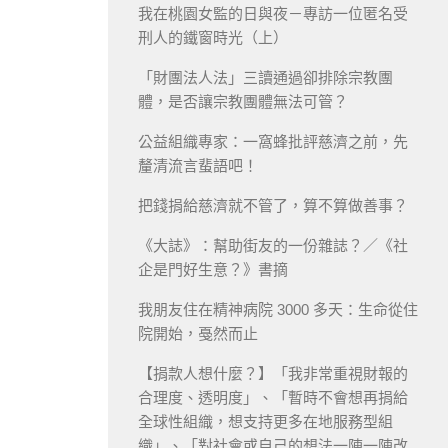
我在桃園女監的日與夜－專訪一位匿名受
刑人的鐵窗時光（上）
「財團法人法」三讀通過卻排除宗教團
體，是否讓宗教團體無法可管？
公益組織專家：一窩蜂批評慈濟之前，先
釐清流言蜚語吧！
把錢捐給慈濟就不管了，算不算做善事？
《大誌》：幫助街友的一份雜誌？／《社
企是門好生意？》書摘
我朋友住在精神病院 3000 多天：生命從住
院開始，戞然而止
【捐款人想什麼？】「我非常重視財報的
合理度、透明度」、「暫時不會想再捐給
全球性組織，想支持更多在地服務型組
織」、「對社會或自己的想法一陣一陣改