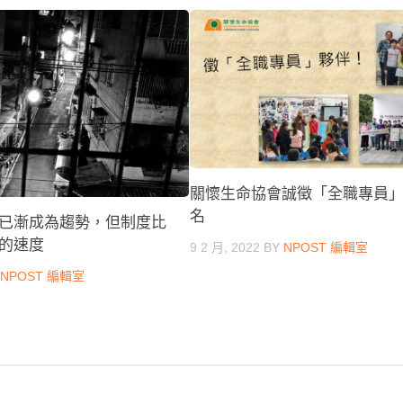
關懷生命協會誠徵「全職專員
名
已漸成為趨勢，但制度比
的速度
9 2 月, 2022
BY
NPOST 編輯室
Y
NPOST 編輯室