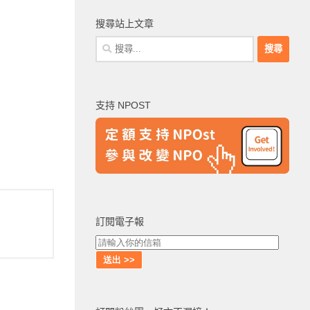
搜尋站上文章
搜
尋
關
鍵
支持 NPOST
字:
訂閱電子報