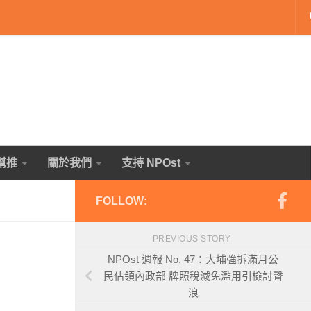
幫推
關於我們
支持 NPOst
FOLLOW:
PREVIOUS STORY
NPOst 週報 No. 47：大埔強拆滿月公
民佔領內政部 牌照稅減免濫用引檢討聲
浪