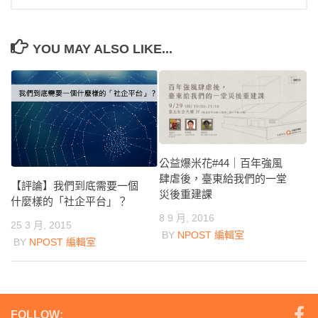
YOU MAY ALSO LIKE...
公益爆米花#44｜百年強風
肆虐後，臺東給我們的一堂
【評論】我們到底需要一個
災後重建課
什麼樣的「社企平台」？
8 9 月, 2016
25 3 月, 2015
BY
NPOST 編輯室
BY
NPOST 編輯室
FOLLOW: