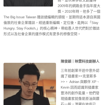
務，並以樂多新文創獲得
2009年的網路金手指年度大
獎。2010年時，他多了一個
The Big Issue Taiwan 雜誌總編輯的頭銜，並期待這本源自英國
倫敦的社會企業雜誌，經過重新編輯、定位後，能夠以「Stay
Hungry. Stay Foolish.」的核心精神，帶給愚人世代們對於雜誌
形式以及社會企業的運作模式有更多的想像空間。
陳俊穎｜映雲科技創辦人
三年前創業半途中意外認
識了插畫家<<克里斯多
>>， Adrian 與夥伴 XP、
Kevin 因而認識到插畫家
豐沛的創作能量。
他們發
現插畫家就像是原油與鑽
石一般，潛藏在地底已