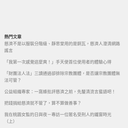
熱門文章
慈濟不是以服裝分階級、靜思堂用的是銅瓦，慈濟人澄清網路
謠言
「我第一次感覺這麼爽！」手天使首位使用者的體驗心得
「財團法人法」三讀通過卻排除宗教團體，是否讓宗教團體無
法可管？
公益組織專家：一窩蜂批評慈濟之前，先釐清流言蜚語吧！
把錢捐給慈濟就不管了，算不算做善事？
我在桃園女監的日與夜－專訪一位匿名受刑人的鐵窗時光
（上）