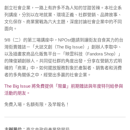
創立社會企業，一路上有許多不為人知的甘甜苦辣。本社企系
列講座，分別以在地就業、環境正義、社群營銷、品牌故事、
文化保存、商業實戰為六大主題，深度討論社會企業中的不同
面向。
9/8（二）的第三場講座中，NPOst邀請到讓街友自食其力的台
灣街賣雜誌－「大誌文創（The Big Issue）」創辦人李取中、
以及插畫家商品化販售平台－「映雲科技（Fandora Shop）」
的陳俊穎創辦人，共同從社群的角度出發，分享在營銷方式明
確的「商業」中，如何擺放服務對象於產製者、銷售者和消費
者的多角關係之中，經營出多贏的社會企業。
The Big Issue 將免費提供「限量」前期雜誌與年度特刊給參與
活動的朋友。
免費入場，名額有限，及早報名！
主辦單位：
臺北市政府產業發展局