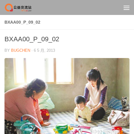
Skip to content
BXAA00_P_09_02
BXAA00_P_09_02
BY
BUGCHEN
·
6 5 月, 2013