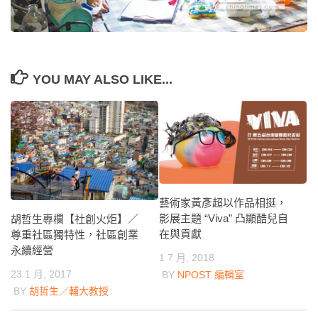
YOU MAY ALSO LIKE...
藝術家黃彥超以作品相挺，
影展主題 “Viva” 凸顯酷兒自
胡哲生專欄【社創火炬】／
在與貢獻
尊重社區獨特性，社區創業
永續經營
1 7 月, 2018
23 1 月, 2017
BY
NPOST 編輯室
BY
胡哲生／輔大教授