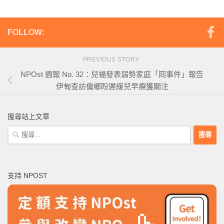
FOLLOW:
PREVIOUS STORY
NPOst 週報 No. 32：兒福發表弱勢家庭「冏事件」報告
伊甸查訪偏鄉盼遲緩兒早療獲關注
搜尋站上文章
搜
尋
關
鍵
支持 NPOST
字: