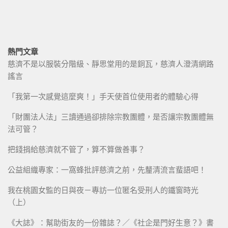
熱門文章
慈濟不是以服裝分階級、靜思堂用的是銅瓦，慈濟人澄清網路
謠言
「我第一次感覺這麼爽！」手天使首位使用者的體驗心得
「財團法人法」三讀通過卻排除宗教團體，是否讓宗教團體無
法可管？
把錢捐給慈濟就不管了，算不算做善事？
公益組織專家：一窩蜂批評慈濟之前，先釐清流言蜚語吧！
我在桃園女監的日與夜－專訪一位匿名受刑人的鐵窗時光
（上）
《大誌》：幫助街友的一份雜誌？／《社企是門好生意？》書