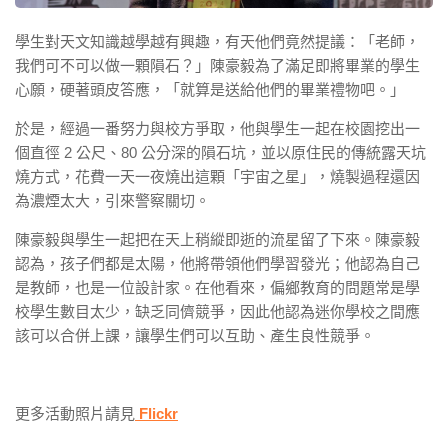
學生對天文知識越學越有興趣，有天他們竟然提議：「老師，
我們可不可以做一顆隕石？」陳豪毅為了滿足即將畢業的學生
心願，硬著頭皮答應，「就算是送給他們的畢業禮物吧。」
於是，經過一番努力與校方爭取，他與學生一起在校園挖出一
個直徑 2 公尺、80 公分深的隕石坑，並以原住民的傳統露天坑
燒方式，花費一天一夜燒出這顆「宇宙之星」，燒製過程還因
為濃煙太大，引來警察關切。
陳豪毅與學生一起把在天上稍縱即逝的流星留了下來。陳豪毅
認為，孩子們都是太陽，他將帶領他們學習發光；他認為自己
是教師，也是一位設計家。在他看來，偏鄉教育的問題常是學
校學生數目太少，缺乏同儕競爭，因此他認為迷你學校之間應
該可以合併上課，讓學生們可以互助、產生良性競爭。
更多活動照片請見
Flickr