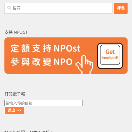
搜
尋
關
鍵
支持 NPOST
字:
訂閱電子報