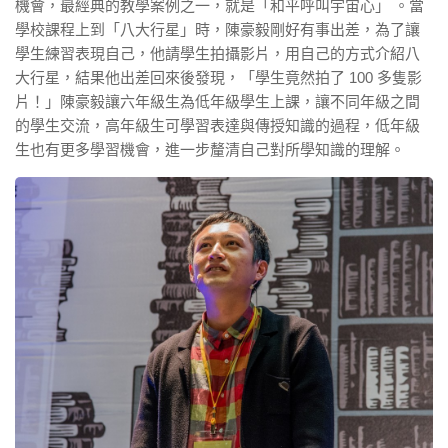
機會，最經典的教學案例之一，就是「和平呼叫宇宙心」 。當
學校課程上到「八大行星」時，陳豪毅剛好有事出差，為了讓
學生練習表現自己，他請學生拍攝影片，用自己的方式介紹八
大行星，結果他出差回來後發現，「學生竟然拍了 100 多隻影
片！」陳豪毅讓六年級生為低年級學生上課，讓不同年級之間
的學生交流，高年級生可學習表達與傳授知識的過程，低年級
生也有更多學習機會，進一步釐清自己對所學知識的理解。