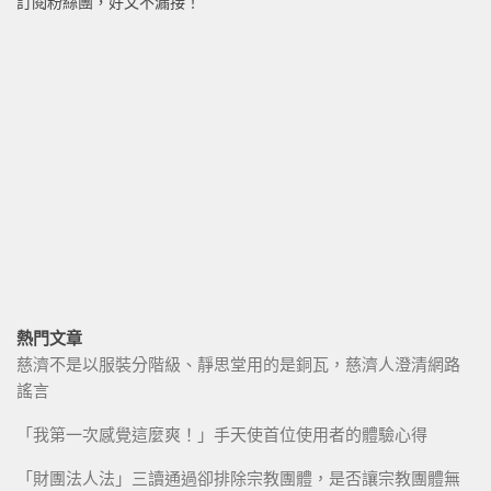
訂閱粉絲團，好文不漏接！
熱門文章
慈濟不是以服裝分階級、靜思堂用的是銅瓦，慈濟人澄清網路
謠言
「我第一次感覺這麼爽！」手天使首位使用者的體驗心得
「財團法人法」三讀通過卻排除宗教團體，是否讓宗教團體無