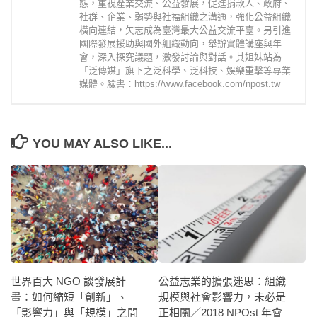
態，重視產業交流、公益發展，促進捐款人、政府、
社群、企業、弱勢與社福組織之溝通，強化公益組織
橫向連結，矢志成為臺灣最大公益交流平臺。另引進
國際發展援助與國外組織動向，舉辦實體講座與年
會，深入探究議題，激發討論與對話。其姐妹站為
「泛傳媒」旗下之泛科學、泛科技、娛樂重擊等專業
媒體。臉書：https://www.facebook.com/npost.tw
YOU MAY ALSO LIKE...
世界百大 NGO 談發展計
公益志業的擴張迷思：組織
畫：如何縮短「創新」、
規模與社會影響力，未必是
「影響力」與「規模」之間
正相關／2018 NPOst 年會