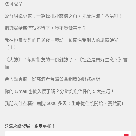
法可管？
公益組織專家：一窩蜂批評慈濟之前，先釐清流言蜚語吧！
把錢捐給慈濟就不管了，算不算做善事？
我在桃園女監的日與夜－專訪一位匿名受刑人的鐵窗時光
（上）
《大誌》：幫助街友的一份雜誌？／《社企是門好生意？》書
摘
余孟勳專欄／從慈濟看台灣公益組織的財務透明
你的 Gmail 也被入侵了嗎？分辨釣魚信件的 5 大技巧！
我朋友住在精神病院 3000 多天：生命從住院開始，戞然而止
認識永續發展，鎖定專欄！