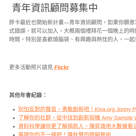
青年資訊顧問募集中
胖卡最近也開始新計畫―青年資訊顧問，如果你願意寫 
式錯誤，就可以加入，大概兩個禮拜花一個晚上的時
時間，特別是喜歡燒腦袋、有興趣與熱忱的人，一起
更多活動照片請見
Flickr
其他年會紀錄：
別怕反對的聲音，勇敢創新吧！Kiva.org Jonny Pr
了解你的社群，從中找到創新契機 Amy Sample W
資料科學讓你更了解捐款人，陳昇瑋用大數據看
展現你的不一樣吧！陳秋慧的障礙藝術