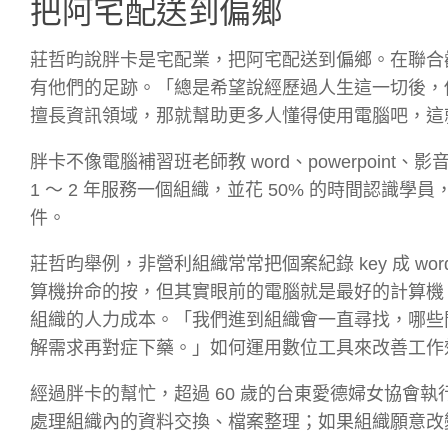
把阿宅配送到偏鄉
莊哲昀說胖卡是宅配業，把阿宅配送到偏鄉。在聯合
有他們的足跡。「總是希望說經歷過人生這一切後，
擅長資訊領域，那就幫助更多人懂得使用電腦吧，這
胖卡不像電腦補習班老師教 word、powerpoi
1 ～ 2 年服務一個組織，並花 50% 的時間認
件。
莊哲昀舉例，非營利組織常常把個案紀錄 key 成 
算機拚命的按，但其實眼前的電腦就是最好的計算機，莊
組織的人力成本。「我們進到組織會一直尋找，哪些
解需求再對症下藥。」如何運用數位工具來改善工作
經過胖卡的幫忙，超過 60 歲的台東愛德婦女協會執行長唐
處理組織內的資料交換、檔案整理；如果組織願意改