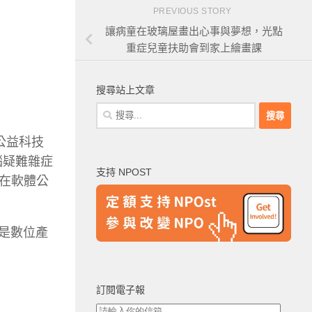
PREVIOUS STORY
讓病童在玻璃屋畫出心事與夢想，光點
重症兒童扶助會到家上繪畫課
搜尋站上文章
搜
尋
－公益科技
關
鍵
電腦疑難雜症
支持 NPOST
字:
在軟體公
而是數位產
訂閱電子報