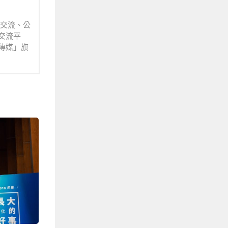
業交流、公
交流平
傳媒」旗