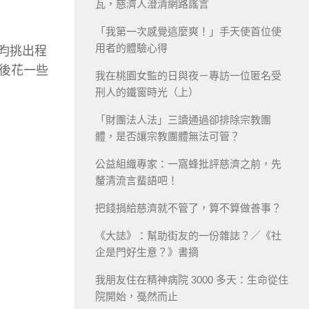
瓦，慈濟人澄清網路謠言
「我第一次感覺這麼爽！」手天使首位使
用者的體驗心得
哲昀挑出程
後花一些
我在桃園女監的日與夜－專訪一位匿名受
刑人的鐵窗時光（上）
「財團法人法」三讀通過卻排除宗教團
體，是否讓宗教團體無法可管？
公益組織專家：一窩蜂批評慈濟之前，先
釐清流言蜚語吧！
把錢捐給慈濟就不管了，算不算做善事？
《大誌》：幫助街友的一份雜誌？／《社
企是門好生意？》書摘
我朋友住在精神病院 3000 多天：生命從住
院開始，戞然而止