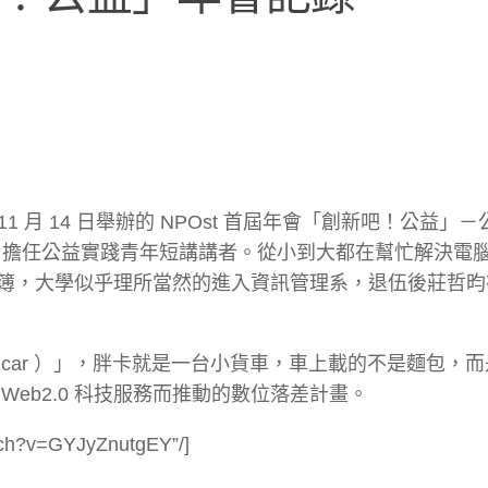
1 月 14 日舉辦的 NPOst 首屆年會「創新吧！公益」
t Forum）擔任公益實踐青年短講講者。從小到大都在幫忙解決
簿，大學似乎理所當然的進入資訊管理系，退伍後莊哲昀
car ）」，胖卡就是一台小貨車，車上載的不是麵包，
eb2.0 科技服務而推動的數位落差計畫。
tch?v=GYJyZnutgEY”/]