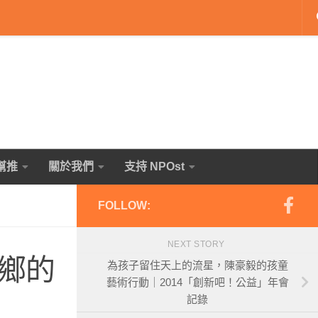
幫推
關於我們
支持 NPOst
FOLLOW:
NEXT STORY
鄉的
為孩子留住天上的流星，陳豪毅的孩童
藝術行動｜2014「創新吧！公益」年會
記錄