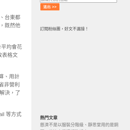
、台東都
，既然他
訂閱粉絲團，好文不漏接！
卡平均會花
改表格文
計算、用計
節省非營利
解決，了
il 等方式
熱門文章
慈濟不是以服裝分階級、靜思堂用的是銅