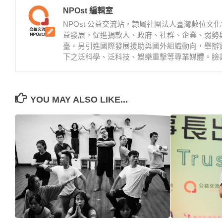
NPOst 編輯室
NPOst 公益交流站，隸屬社團法人臺灣數位
益發展，促進捐款人、政府、社群、企業、弱勢
臺。另引進國際發展援助與國外組織動向，舉辦
下之泛科學、泛科技、娛樂重擊等專業媒體。臉書：https://
YOU MAY ALSO LIKE...