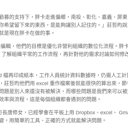
勸募的支持下，胖卡走進偏鄉，南投、彰化、嘉義、屏東
你希望留下來的東西，是能夠讓別人記住的。」莊哲昀說
就是現在胖卡在做的事。
nt、影音編輯，他們的目標是優化非營利組織的數位化流程。胖
識學員，了解組織平常的工作流程，再針對他的需求討論如何修
word 檔再印成紙本，工作人員統計資料數據時，仍需人工
哲昀他們用 excel 重作檔案後就能很快的算出來，
問題是別人來還沒有被解決，而哪些問題是我們來可以被
效率與流程，這是每個組織都會遇到的問題。
修女，已經學會在平板上用 Dropbox、excel、 Gma
變，用簡單的工具、正確的方式就能解決問題。