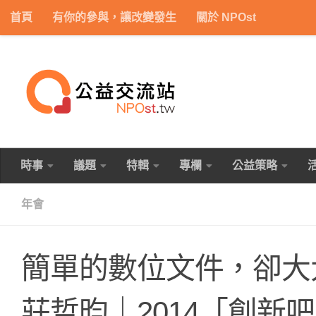
首頁
有你的參與，讓改變發生
關於 NPOst
Skip to content
時事
議題
特輯
專欄
公益策略
年會
簡單的數位文件，卻大
莊哲昀｜2014「創新