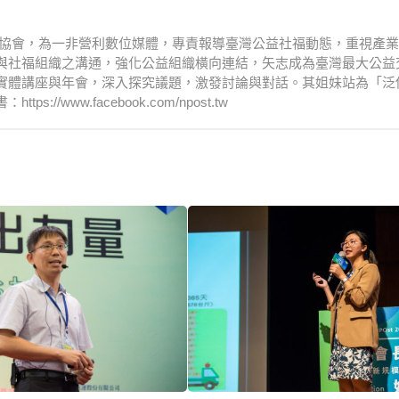
文化協會，為一非營利數位媒體，專責報導臺灣公益社福動態，重視產
與社福組織之溝通，強化公益組織橫向連結，矢志成為臺灣最大公益
實體講座與年會，深入探究議題，激發討論與對話。其姐妹站為「泛
www.facebook.com/npost.tw