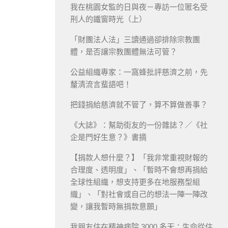
我在桃園女監的日與夜－專訪一位匿名受
刑人的鐵窗時光（上）
「財團法人法」三讀通過卻排除宗教團
體，是否讓宗教團體無法可管？
公益組織專家：一窩蜂批評慈濟之前，先
釐清流言蜚語吧！
把錢捐給慈濟就不管了，算不算做善事？
《大誌》：幫助街友的一份雜誌？／《社
企是門好生意？》書摘
【捐款人想什麼？】「我非常重視財報的
合理度、透明度」、「暫時不會想再捐給
全球性組織，想支持更多在地服務型組
織」、「對社會或自己的想法一陣一陣改
變，讓我暫時無捐款意願」
我朋友住在精神病院 3000 多天：生命從住