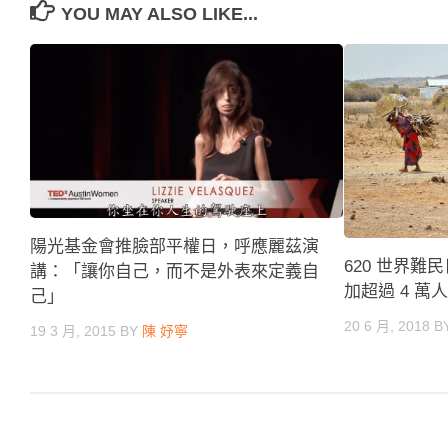
YOU MAY ALSO LIKE...
陽光基金會推臉部平權日，呼應麗茲演
620 世界
講：「讓你自己，而不是外表來定義自
加超過 4 
己」
20 6 月, 2018
B
19 3 月, 2015
BY
陳 妤寧