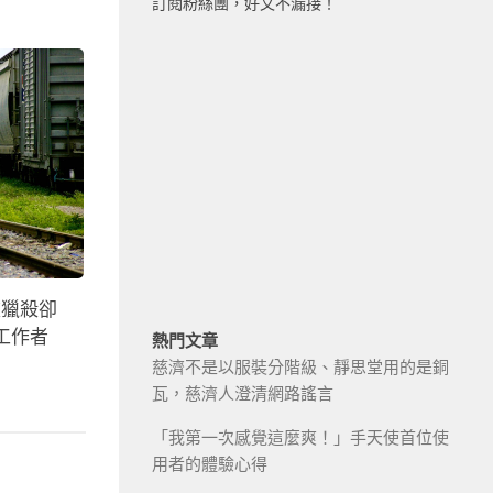
訂閱粉絲團，好文不漏接！
被獵殺卻
工作者
熱門文章
慈濟不是以服裝分階級、靜思堂用的是銅
瓦，慈濟人澄清網路謠言
「我第一次感覺這麼爽！」手天使首位使
用者的體驗心得