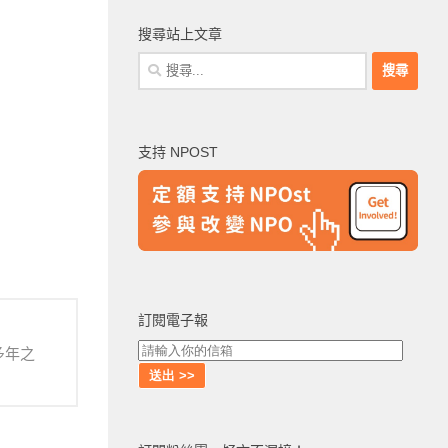
搜尋站上文章
搜
尋
關
鍵
支持 NPOST
字:
訂閱電子報
多年之