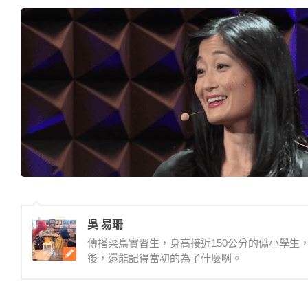
吳 易珊
傳播菜鳥實習生，身高接近150公分的僞小學
後，還能記得當初的為了什麼咧。