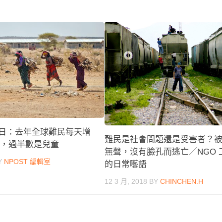
難民日：去年全球難民每天增
難民是社會問題還是受害者？
萬人，過半數是兒童
無聲，沒有臉孔而逃亡／NGO 
Y
NPOST 編輯室
的日常囈語
12 3 月, 2018
BY
CHINCHEN.H