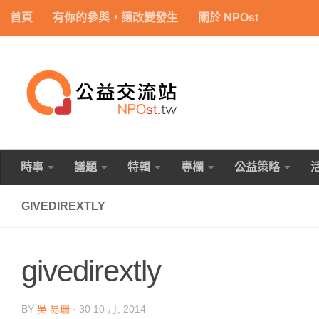
首頁
有你的參與，讓改變發生
關於 NPOst
Skip to content
時事
議題
特輯
專欄
公益策略
GIVEDIREXTLY
givedirextly
BY
吳 易珊
·
30 10 月, 2014