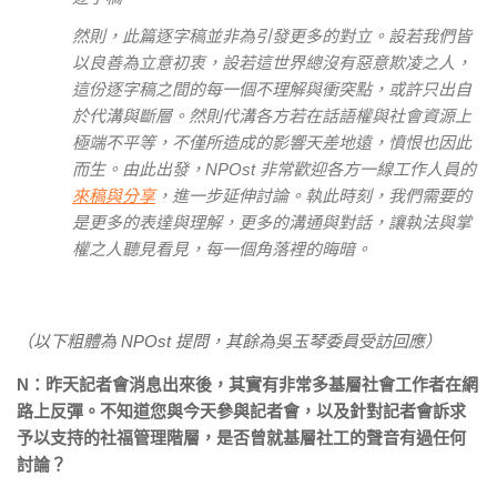
然則，此篇逐字稿並非為引發更多的對立。設若我們皆
以良善為立意初衷，設若這世界總沒有惡意欺凌之人，
這份逐字稿之間的每一個不理解與衝突點，或許只出自
於代溝與斷層。然則代溝各方若在話語權與社會資源上
極端不平等，不僅所造成的影響天差地遠，憤恨也因此
而生。由此出發，NPOst 非常歡迎各方一線工作人員的
來稿與分享
，進一步延伸討論。執此時刻，我們需要的
是更多的表達與理解，更多的溝通與對話，讓執法與掌
權之人聽見看見，每一個角落裡的晦暗。
（以下粗體為 NPOst 提問，其餘為吳玉琴委員受訪回應）
N：昨天記者會消息出來後，其實有非常多基層社會工作者在網
路上反彈。不知道您與今天參與記者會，以及針對記者會訴求
予以支持的社福管理階層，是否曾就基層社工的聲音有過任何
討論？