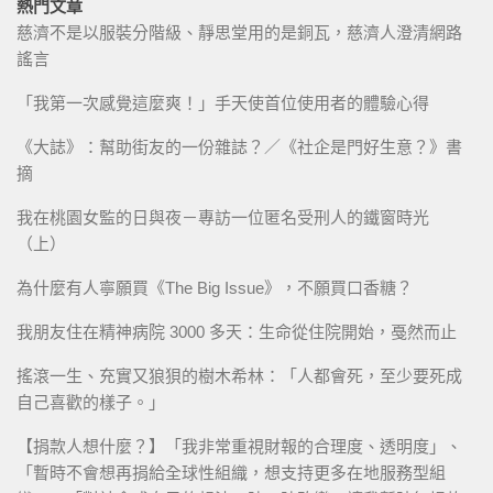
熱門文章
慈濟不是以服裝分階級、靜思堂用的是銅瓦，慈濟人澄清網路
謠言
「我第一次感覺這麼爽！」手天使首位使用者的體驗心得
《大誌》：幫助街友的一份雜誌？／《社企是門好生意？》書
摘
我在桃園女監的日與夜－專訪一位匿名受刑人的鐵窗時光
（上）
為什麼有人寧願買《The Big Issue》，不願買口香糖？
我朋友住在精神病院 3000 多天：生命從住院開始，戞然而止
搖滾一生、充實又狼狽的樹木希林：「人都會死，至少要死成
自己喜歡的樣子。」
【捐款人想什麼？】「我非常重視財報的合理度、透明度」、
「暫時不會想再捐給全球性組織，想支持更多在地服務型組