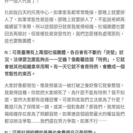
外一個人代替了！
比如說白天的托育中心，如果家長都常常晚接，那晚上就要排
人了，如果常態性是這樣，那晚上就要排人了，不能說老師再
繼續留下來帶，所以這個部分就是我覺得組織、社福團體也要
回去再檢討，但是哪些是突發性的，我們怎麼樣有處理原則，
這也要教團體。
N：可是臺灣有上萬個社福團體，各自會有不斷的「突發」狀
況，法律要怎麼能夠去一一定義？像勵馨這個「特例」，它就
會被其他組織拿來用啊。有一天它就不會是特例，會變成一個
常態性的東西。
大家好像都很怕，像是勞基法一被打破之後好像它就會整個，
我覺得這種，你就把大家綁死了，為什麼不能有特例？我不知
道，當然大家都有這種恐懼，可是到底我們立法是為了什麼？
難道只為了保障某一類，或某一個對象群？那我們，我常說社
福組織存在是為了照顧弱勢，如果連這個弱勢最大的權益我們
都沒辦法爭取……我們還在努力爭取，如果不行⋯⋯
N：可是社福組織的基層也會覺得自己是弱勢。