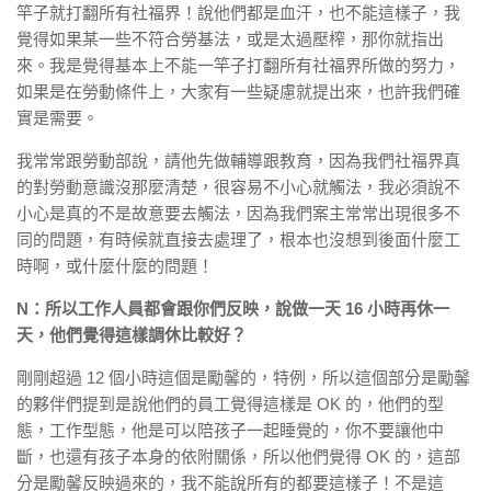
竿子就打翻所有社福界！說他們都是血汗，也不能這樣子，我
覺得如果某一些不符合勞基法，或是太過壓榨，那你就指出
來。我是覺得基本上不能一竿子打翻所有社福界所做的努力，
如果是在勞動條件上，大家有一些疑慮就提出來，也許我們確
實是需要。
我常常跟勞動部說，請他先做輔導跟教育，因為我們社福界真
的對勞動意識沒那麼清楚，很容易不小心就觸法，我必須說不
小心是真的不是故意要去觸法，因為我們案主常常出現很多不
同的問題，有時候就直接去處理了，根本也沒想到後面什麼工
時啊，或什麼什麼的問題！
N：所以工作人員都會跟你們反映，說做一天 16 小時再休一
天，他們覺得這樣調休比較好？
剛剛超過 12 個小時這個是勵馨的，特例，所以這個部分是勵馨
的夥伴們提到是說他們的員工覺得這樣是 OK 的，他們的型
態，工作型態，他是可以陪孩子一起睡覺的，你不要讓他中
斷，也還有孩子本身的依附關係，所以他們覺得 OK 的，這部
分是勵馨反映過來的，我不能說所有的都要這樣子！不是這