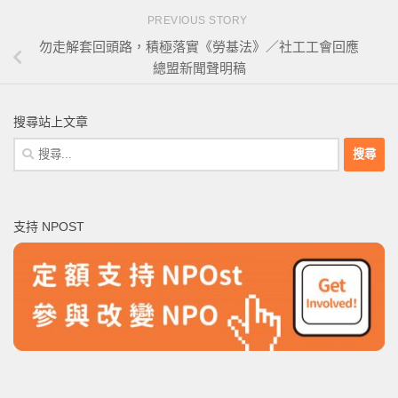
PREVIOUS STORY
勿走解套回頭路，積極落實《勞基法》／社工工會回應
總盟新聞聲明稿
搜尋站上文章
搜
尋
關
鍵
支持 NPOST
字: