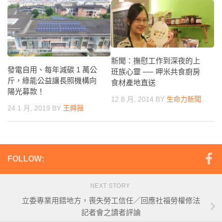
新聞：撫慰工作到深夜的上
發電自用、每年減碳 1 萬公
班族心靈 ── 呷米共食廚房
斤，綠能公益讓長照機構向
食材產地直送
陽光募款！
12 8 月, 2014
BY
生命力新聞
24 1 月, 2019
BY
王舜薇
FOLLOW:
NEXT STORY
立委專業用錯地方，喪失勞工信任／回應社福勞權修法
記者會之讀者評論