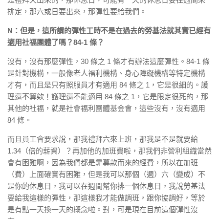
排定，那六或日要出來，那彈性要給我們。
N：但是，這所謂的彈性工時不是在過去的勞基法就其實已經有
適用社福團體了嗎？84-1 條？
沒有，沒有那麼彈性，30 條之 1 條才有辦法這麼彈性。84-1 條
是針對機構，一般像老人福利機構、身心障礙機構等特定機構
才有，而且是只有照服員才有適用 84 條之 1，它是很細的。護
理還不算欸！護理還不能適用 84 條之 1，它是限定很死的，那
其他的社福，就是社會福利團體基金會，這些沒有，沒有適用
84 條。
而且員工會要求說，那我禮拜六來上班，那我是不是就要給
1.34（倍的薪資）？再加他的加班費啦，那我們非營利組織當然
會有困難啊，因為我們都是靠募款而來的經費，所以在加班
（費）上面確實有困難，但是我可以那個（週）六（變成）不
是你的休息日，我可以在週間幫你排一個休息日，我說勞基法
要給我這樣的彈性，那這樣我才能做調班，跟你協調好，等於
是有點一天換一天的概念啦。對，可是現在目前這個彈性沒