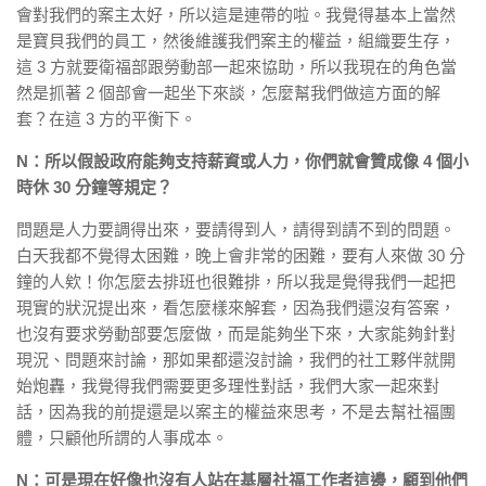
會對我們的案主太好，所以這是連帶的啦。我覺得基本上當然
是寶貝我們的員工，然後維護我們案主的權益，組織要生存，
這 3 方就要衛福部跟勞動部一起來協助，所以我現在的角色當
然是抓著 2 個部會一起坐下來談，怎麼幫我們做這方面的解
套？在這 3 方的平衡下。
N：所以假設政府能夠支持薪資或人力，你們就會贊成像 4 個小
時休 30 分鐘等規定？
問題是人力要調得出來，要請得到人，請得到請不到的問題。
白天我都不覺得太困難，晚上會非常的困難，要有人來做 30 分
鐘的人欸！你怎麼去排班也很難排，所以我是覺得我們一起把
現實的狀況提出來，看怎麼樣來解套，因為我們還沒有答案，
也沒有要求勞動部要怎麼做，而是能夠坐下來，大家能夠針對
現況、問題來討論，那如果都還沒討論，我們的社工夥伴就開
始炮轟，我覺得我們需要更多理性對話，我們大家一起來對
話，因為我的前提還是以案主的權益來思考，不是去幫社福團
體，只顧他所謂的人事成本。
N：可是現在好像也沒有人站在基層社福工作者這邊，顧到他們