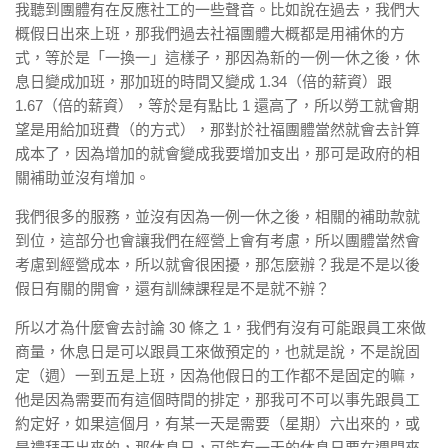
我聽到團體有在反應社工的一些聲音。比如說在過去，我們大
概假日出來上班，那我們過去社福團體大概都是用補休的方
式，等於是「一換一」這樣子，那因為新的一例一休之後，休
息日變成加班，那加班的時間又變成 1.34（倍的薪資）跟
1.67（倍的薪資），等於是有點比 1 還高了，所以勞工就會期
望是用給加班費（的方式），那對於社福團體當然就會去計算
成本了，因為增加的就會變成我要增加支出，那可是政府的相
關補助並沒有增加。
我們很多的服務，並沒有因為一例一休之後，相關的補助款就
到位，這部分也會讓我們在經營上會有考慮，所以團體當然會
考慮到經營成本，所以就會很困擾，那怎麼辦？我是不是以後
假日有關的開會，還有訓練課程是不是就不辦？
所以才為什麼會去討論 30 條之 1，我們有沒有可能跟員工來做
商量，休息日是可以跟員工來做預定的，也就是說，不是說固
定（週）一到五是上班，因為他假日的工作都不是固定的嘛，
他是因為需要而有這個時間的排定，那我可不可以事先跟員工
約定好，如果這個月，有某一天是需要（星期）六出來的，或
是禮拜天出來的，那休息日，可能有一天的休息日要在週間來