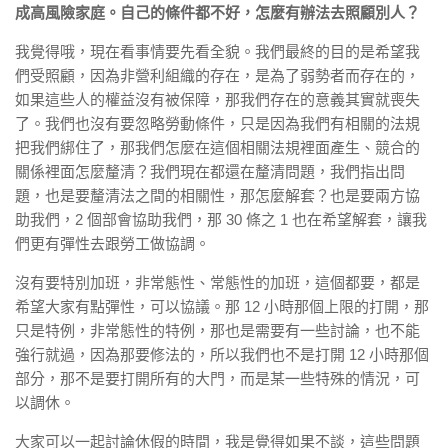
成高風險家庭。自己的條件都不好，怎麼有辦法去照顧別人？
我覺得哦，現在看事情要先看全貌。我們最終的目的是希望我
們受照顧，因為非營利組織的存在，是為了弱勢者而存在的，
如果這些人的權益沒有被保障，那我們存在的意義其實就喪失
了。我們也沒有要忽略勞動條件，只是因為我們有相關的法規
把我們綁住了，那我們怎麼在這個相關法規裡面產生、競合的
關係裡面怎麼釐清？我們現在都還在釐清問題，我們指出問
題，也是要釐清法之間的相關性，那怎麼解套？也是要兩方協
助我們，2 個部會協助我們，那 30 條之 1 也在希望解套，讓我
們更有彈性去跟勞工做協調。
沒有要特別加班，非常態性、常態性的加班，這個都要，都是
希望大家有點彈性，可以協議。那 12 小時那個上限的打開，那
只是特例，非常態性的特例，那也是需要有一些討論，也不能
強行就過，因為那要修法的，所以我們也不是打開 12 小時那個
部分，那不是要打開所有的大門，而是某一些特殊的情況，可
以調休。
大家可以一起討論休假的時間，我是覺得如果不談，這些問題