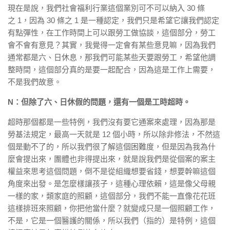
現在是說，我們社會福利行業這個業別可不可以納入 30 條
之 1，因為 30 條之 1 是一種認定，我們只是希望它讓我們認定
有點彈性，在工作時間上可以跟勞工做協談，這個部分，勞工
會不會有意見？其實，我覺得一定會有某些意見嘛，因為我們
通常都是六、日休息，那我們可能某些天要跟勞工，希望他調
整時間，這個部分真的是要一起配合，因為這是工作上需要，
不是我們故意。
N：但除了六、日休假的問題，還有一個是工時超時。
超時那個都是一些特例，我們沒有要它通案來處理，因為那是
勞基法規定，最高一天就是 12 個小時，所以除非修法，不然這
個是動不了的，所以我們很了解這個困難度，但是因為我為什
麼會提出來，團體也非得提出來，就是說我們是從個案的案主
權益來思考這個問題，倒不是從組織想要省錢，想要幹嘛這個
角度來出發。是怎麼樣讓孩子，這種心理依賴，這是像父母親
一樣的家，類家庭的照顧，這個部分，我們不能一直像花花班
這樣排班來照顧，你把他當什麼？就變成只是一個照顧工作，
不是，它是一個醫護的關係，所以我們（指的）是特例，這個