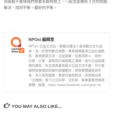
到尾都不覺得我們想要去壓榨勞工，一起怎麼樣把 3 方的問題
解決，找到平衡，最好的平衡。
NPOst 編輯室
NPOst 公益交流站，隸屬社團法人臺灣數位文化協
會，為一非營利數位媒體，專責報導臺灣公益社福動
態，重視產業交流、公益發展，促進捐款人、政府、
社群、企業、弱勢與社福組織之溝通，強化公益組織
橫向連結，矢志成為臺灣最大公益交流平臺。另引進
國際發展援助與國外組織動向，舉辦實體講座與年
會，深入探究議題，激發討論與對話。其姐妹站為
「泛傳媒」旗下之泛科學、泛科技、娛樂重擊等專業
媒體。臉書：https://www.facebook.com/npost.tw
YOU MAY ALSO LIKE...