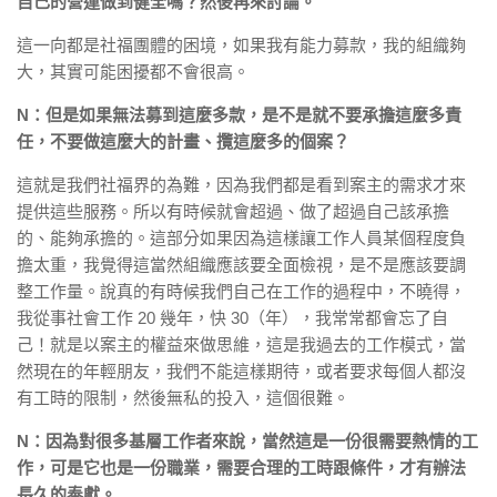
自己的營運做到健全嗎？然後再來討論。
這一向都是社福團體的困境，如果我有能力募款，我的組織夠
大，其實可能困擾都不會很高。
N：但是如果無法募到這麼多款，是不是就不要承擔這麼多責
任，不要做這麼大的計畫、攬這麼多的個案？
這就是我們社福界的為難，因為我們都是看到案主的需求才來
提供這些服務。所以有時候就會超過、做了超過自己該承擔
的、能夠承擔的。這部分如果因為這樣讓工作人員某個程度負
擔太重，我覺得這當然組織應該要全面檢視，是不是應該要調
整工作量。說真的有時候我們自己在工作的過程中，不曉得，
我從事社會工作 20 幾年，快 30（年），我常常都會忘了自
己！就是以案主的權益來做思維，這是我過去的工作模式，當
然現在的年輕朋友，我們不能這樣期待，或者要求每個人都沒
有工時的限制，然後無私的投入，這個很難。
N：因為對很多基層工作者來說，當然這是一份很需要熱情的工
作，可是它也是一份職業，需要合理的工時跟條件，才有辦法
長久的奉獻。