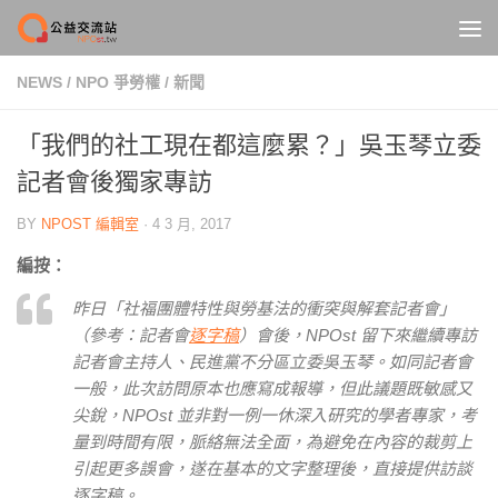
Skip to content
NEWS
/
NPO 爭勞權
/
新聞
「我們的社工現在都這麼累？」吳玉琴立委
記者會後獨家專訪
BY
NPOST 編輯室
·
4 3 月, 2017
編按：
昨日「社福團體特性與勞基法的衝突與解套記者會」
（參考：記者會
逐字稿
）會後，NPOst 留下來繼續專訪
記者會主持人、民進黨不分區立委吳玉琴。如同記者會
一般，此次訪問原本也應寫成報導，但此議題既敏感又
尖銳，NPOst 並非對一例一休深入研究的學者專家，考
量到時間有限，脈絡無法全面，為避免在內容的裁剪上
引起更多誤會，遂在基本的文字整理後，直接提供訪談
逐字稿。