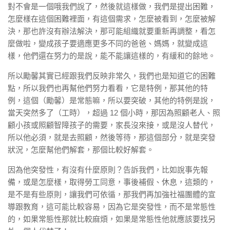
對不會是一個哦我們說了，然後就這樣做，我們是提出困難，
怎麼樣在這個困難裡面，有這個需求，怎麼被看到，怎麼被解
決，那也許沒有辦法解決，那可能組織就要重新再調整，看怎
麼做啦，變成孩子要適應更多不同的爸爸、媽媽，就變成這
樣，他們還在努力的是說，能不能讓這樣的，有緩和的餘地。
所以勵馨其實已經跟我們反映非常久，我們也是知道它的困難
點，所以我們也再幫他們努力看看，它是特例，那其他的特
例，這個（勵馨）是常態嘛，所以要突破，其他的特例是說，
當天突然多了（工時），超過 12 個小時，那因為照顧老人、照
顧小孩或照顧智障孩子的需要，家長沒來接，或是沒人替代，
所以他必須，就是去照顧，然後等待，那這個部分，就是突發
狀況，怎麼幫他們解套，那個比較好解套。
因為他突發性，有沒有什麼原則？告訴我們，比如說事先報
備，或是怎麼樣，取得勞工同意，事後補假、休息，這類的，
是不是有些原則，讓我們可依循，那我們再加強社福團體的宣
導跟教育，這可能比較容易，因為它是突發性，而不是常態性
的，如果常態性那就比較麻煩，如果是常態性他就應該要找另