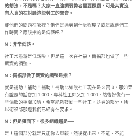
的想法，不是嗎？大家一直強調弱勢者需要照顧，可是其實沒
有人真的在討論這些勞工的聲音。
那他們的問題在哪裡？他們是過勞到什麼程度？或是說他們工
作時間？應該指的是低薪吧？
N：非常低薪。
社工常態薪是低薪啦，但是這一次在社福，衛福部也做了一些
薪資的調整。
N：衛福部做了薪資的調整是指？
就是補助！補助！補助！補助比如說社工現在是 3 萬 3，那如果
有證照的話會加 1,000，專科社工師又加 1,000，然後好像有一
些偏鄉的相關加給，希望能夠鼓勵一些社工，薪資的部分，所
以衛福部那邊我們已經有在要求。
N：但是檯面下，很多組織還是──
是！這個部分就是只能你去舉報，然後提出來，不能、不能一