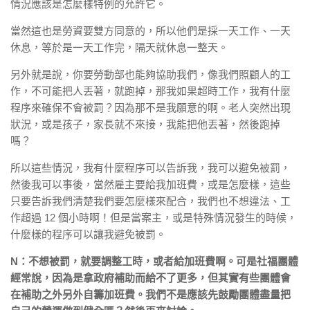
情況應該是怎麼樣特例的允許它。
當然這也是勞資要雙方同意的，所以他們是採一天工作、一天
休息，等於是一天工作完，隔天就休息一整天。
另外就是說，你要勞動部也能夠協助我們，像我們照顧人的工
作，不可能把人丟著，就跑掉，那我如果超時工作，我有什麼
程序來確保不會被罰？因為那不是我願意的啊。老人突然出現
狀況，或是孩子，家長就不來接，我能把他丟著，然後跑掉
嗎？
所以這些情況，我有什麼程序可以告訴我，我可以避免被罰，
然後我可以事後，當然雇主要給我加班費，或是怎麼樣，這些
只要告訴我們清楚我們要怎麼樣來配合，我們也不想違法、工
作超過 12 個小時啊！但是當案主，或是特殊情況發生的時候，
什麼樣的程序可以讓我避免被罰。
N：不想被罰，就要調整工時，或者給加班費啊。可是社福團體
經常說，因為是拿政府補助而給不了更多，但其實有些團體會
在補助之外另外自籌加班費。我們不是應該先鼓勵團體盡量把