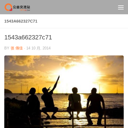
Skip to content
1543A662327C71
1543a662327c71
BY
張 傳佳
·
14 10 月, 2014