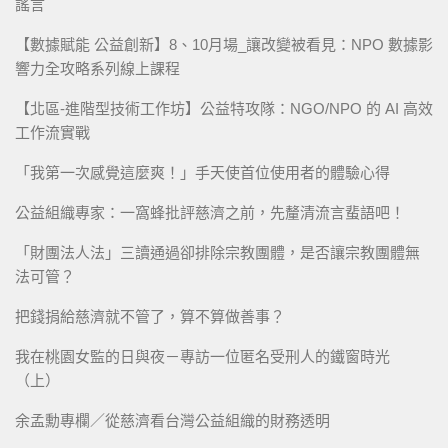
謠言
【數據賦能 公益創新】8、10月場_讓改變被看見：NPO 數據影
響力全攻略系列線上課程
【北區-進階型技術工作坊】公益特攻隊：NGO/NPO 的 AI 高效
工作流實戰
「我第一次感覺這麼爽！」手天使首位使用者的體驗心得
公益組織專家：一窩蜂批評慈濟之前，先釐清流言蜚語吧！
「財團法人法」三讀通過卻排除宗教團體，是否讓宗教團體無
法可管？
把錢捐給慈濟就不管了，算不算做善事？
我在桃園女監的日與夜－專訪一位匿名受刑人的鐵窗時光
（上）
余孟勳專欄／從慈濟看台灣公益組織的財務透明