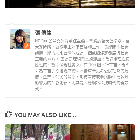
張 傳佳
NPOst 公益交流站前任主編。畢業於台大公衛系、台
大新聞所，曾從事主流平面媒體工作，長期關注社會
議題，期待未來台灣能成為一個兼顧經濟發展與社會
正義的地方。 因為是理組與文組混血，故追求理性與
感性的平衡；發現社會之中有 100 個平行宇宙，希望
可為宇宙之間搭幾座橋。不斷重新思考公民社會的政
府、企業、公民的關係，期待看待或參與孵化更多具
影響力的社會創新，尤其是因應網路科技時代的新方
式。
YOU MAY ALSO LIKE...