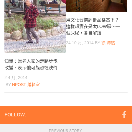
用文化習慣評斷品格高下？
這樣想實在是太LOW囉～一
個尿尿，各自解讀
24 10 月, 2014
BY
徐 沛然
知識：當老人家的走路步伐
改變，表示他可能恐懼跌倒
2 4 月, 2014
BY
NPOST 編輯室
FOLLOW:
PREVIOUS STORY