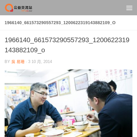
Skip to content
1966140_661573290557293_1200622319143882109_O
1966140_661573290557293_1200622319
143882109_o
BY
吳 易珊
·
3 10 月, 2014