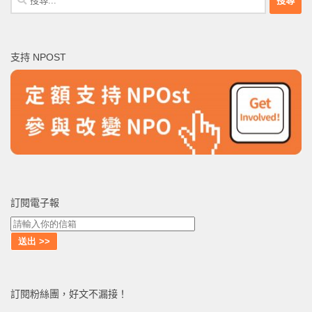
尋
關
鍵
支持 NPOST
字:
訂閱電子報
訂閱粉絲團，好文不漏接！