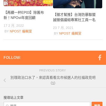
【再續一杯EP03】除舊布
【徵才幫推】台灣防暴聯盟
新！NPOst年度回顧
誠徵倡議組專案社工員一名
17 2 月, 2022
23 7 月, 2021
BY
NPOST 編輯室
BY
NPOST 編輯室
FOLLOW:
PREVIOUS STORY
別理政治口水了，來認真看看北市候選人的社福政見吧
（1）
搜尋站上文章
搜