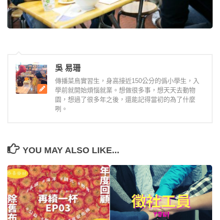
吳 易珊
傳播菜鳥實習生，身高接近150公分的僞小學生，入
學前就開始煩惱就業。想做很多事，想天天去動物
園，想過了很多年之後，還能記得當初的為了什麼
咧。
YOU MAY ALSO LIKE...