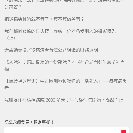
「財團法人法」三讀通過卻排除宗教團體，是否讓宗教團體無
法可管？
把錢捐給慈濟就不管了，算不算做善事？
我在桃園女監的日與夜－專訪一位匿名受刑人的鐵窗時光
（上）
余孟勳專欄／從慈濟看台灣公益組織的財務透明
《大誌》：幫助街友的一份雜誌？／《社企是門好生意？》書
摘
【被歧視的歷史】中古歐洲地位獨特的「活死人」──痲瘋病患
者
我朋友住在精神病院 3000 多天：生命從住院開始，戞然而止
認識永續發展，鎖定專欄！