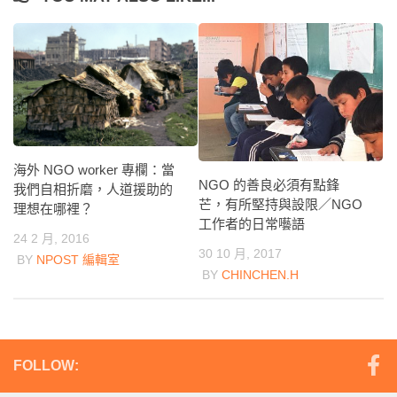
海外 NGO worker 專欄：當
NGO 的善良必須有點鋒
我們自相折磨，人道援助的
芒，有所堅持與設限／NGO
理想在哪裡？
工作者的日常囈語
24 2 月, 2016
30 10 月, 2017
BY
NPOST 編輯室
BY
CHINCHEN.H
FOLLOW: