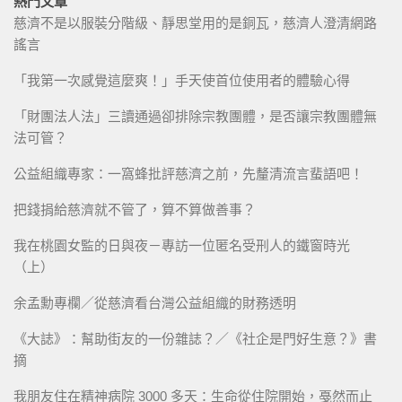
熱門文章
慈濟不是以服裝分階級、靜思堂用的是銅瓦，慈濟人澄清網路
謠言
「我第一次感覺這麼爽！」手天使首位使用者的體驗心得
「財團法人法」三讀通過卻排除宗教團體，是否讓宗教團體無
法可管？
公益組織專家：一窩蜂批評慈濟之前，先釐清流言蜚語吧！
把錢捐給慈濟就不管了，算不算做善事？
我在桃園女監的日與夜－專訪一位匿名受刑人的鐵窗時光
（上）
余孟勳專欄／從慈濟看台灣公益組織的財務透明
《大誌》：幫助街友的一份雜誌？／《社企是門好生意？》書
摘
我朋友住在精神病院 3000 多天：生命從住院開始，戞然而止