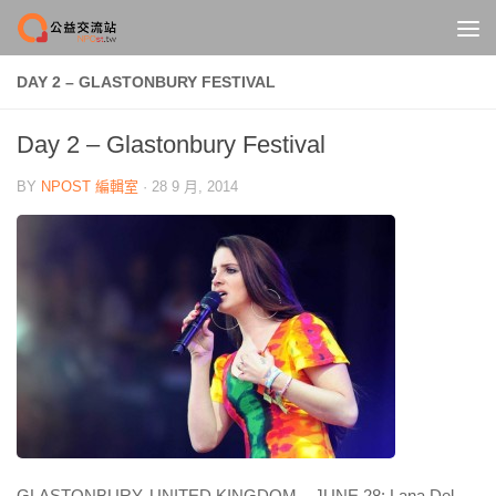
Skip to content
DAY 2 – GLASTONBURY FESTIVAL
Day 2 – Glastonbury Festival
BY
NPOST 編輯室
·
28 9 月, 2014
GLASTONBURY, UNITED KINGDOM – JUNE 28: Lana Del