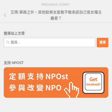
PREVIOUS STORY
艾瑪·華森之外，其他歐美女星敢不敢承認自己是女權主
義者？
搜尋站上文章
搜
尋
關
鍵
支持 NPOST
字: