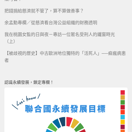
把錢捐給慈濟就不管了，算不算做善事？
余孟勳專欄／從慈濟看台灣公益組織的財務透明
我在桃園女監的日與夜－專訪一位匿名受刑人的鐵窗時光
（上）
【被歧視的歷史】中古歐洲地位獨特的「活死人」──痲瘋病患
者
認識永續發展，鎖定專欄！