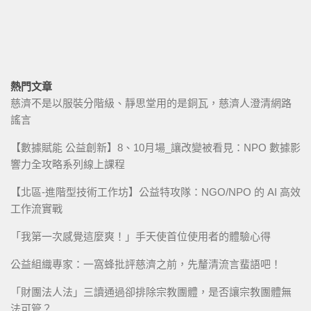
熱門文章
慈濟不是以服裝分階級、靜思堂用的是銅瓦，慈濟人澄清網路
謠言
【數據賦能 公益創新】8、10月場_讓改變被看見：NPO 數據影
響力全攻略系列線上課程
【北區-進階型技術工作坊】公益特攻隊：NGO/NPO 的 AI 高效
工作流實戰
「我第一次感覺這麼爽！」手天使首位使用者的體驗心得
公益組織專家：一窩蜂批評慈濟之前，先釐清流言蜚語吧！
「財團法人法」三讀通過卻排除宗教團體，是否讓宗教團體無
法可管？