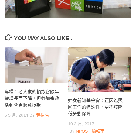
YOU MAY ALSO LIKE...
專欄：老人家的捐款會隨年
齡增長而下降，但參加宗教
婦女新知基金會：正因為照
活動會更願意捐款
顧工作的特殊性，更不該降
低勞動保障
6 5 月, 2014
BY
黃揚名
10 3 月, 2017
BY
NPOST 編輯室