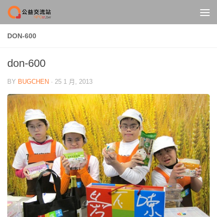
Skip to content
DON-600
don-600
BY
BUGCHEN
·
25 1 月, 2013