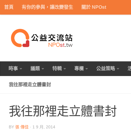
首頁
有你的參與，讓改變發生
關於 NPOst
Skip to content
時事
議題
特輯
專欄
公益策略
我往那裡走立體書封
我往那裡走立體書封
BY
張 傳佳
·
1 9 月, 2014