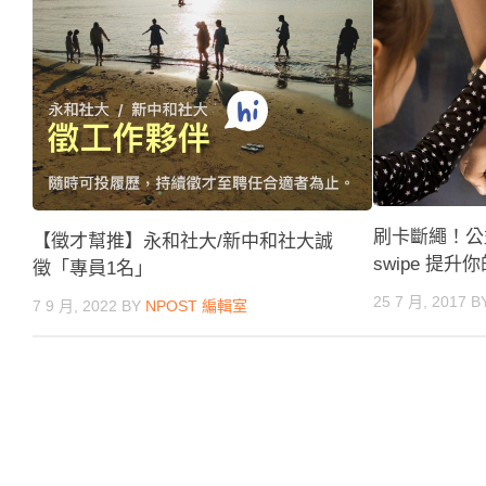
刷卡斷繩！公益刷
【徵才幫推】永和社大/新中和社大誠
swipe 提
徵「專員1名」
25 7 月, 2017
B
7 9 月, 2022
BY
NPOST 編輯室