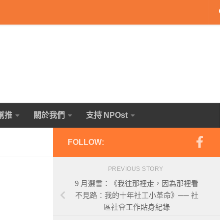
幫推
關於我們
支持 NPOst
FOLLOW:
PREVIOUS STORY
9 月選書：《我往那裡走，因為那裡看
不見路：我的十年社工小革命》── 社
區社會工作貼身紀錄