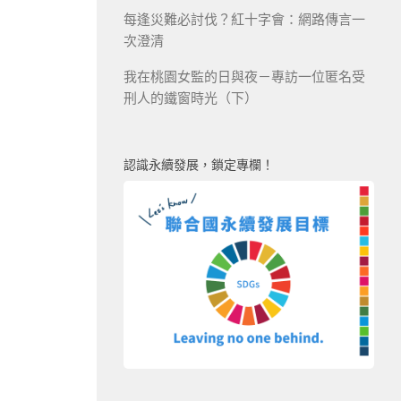
每逢災難必討伐？紅十字會：網路傳言一
次澄清
我在桃園女監的日與夜－專訪一位匿名受
刑人的鐵窗時光（下）
認識永續發展，鎖定專欄！