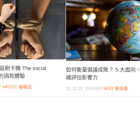
卡機 The social
如何衡量倡議成敗？ 5 大面向
升你的捐款體驗
織評估影響力
Y
NPOST 編輯室
12 11 月, 2019
BY
NGO 推進器