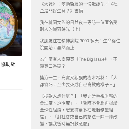
《大誌》：幫助街友的一份雜誌？／《社
企是門好生意？》書摘
我在桃園女監的日與夜－專訪一位匿名受
刑人的鐵窗時光（上）
我朋友住在精神病院 3000 多天：生命從住
院開始，戞然而止
為什麼有人寧願買《The Big Issue》，不
，協助組
願買口香糖？
搖滾一生、充實又狼狽的樹木希林：「人
都會死，至少要死成自己喜歡的樣子。」
【捐款人想什麼？】「我非常重視財報的
合理度、透明度」、「暫時不會想再捐給
全球性組織，想支持更多在地服務型組
織」、「對社會或自己的想法一陣一陣改
變，讓我暫時無捐款意願」