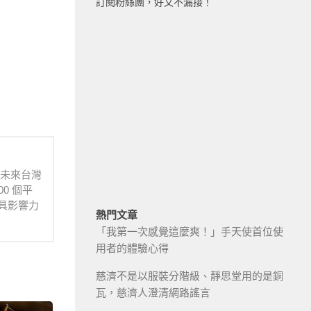
訂閱粉絲團，好文不漏接！
待未來台灣
0 個平
具影響力
熱門文章
「我第一次感覺這麼爽！」手天使首位使
用者的體驗心得
慈濟不是以服裝分階級、靜思堂用的是銅
瓦，慈濟人澄清網路謠言