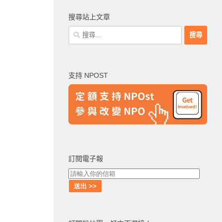
搜尋站上文章
搜
尋
關
鍵
支持 NPOST
字:
訂閱電子報