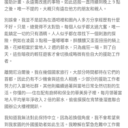
援助計畫、永遠需改進的事物。如此這般一直持續到晚上 9 點
之後。唯一不提的，大概只有遠在他方的朋友和親人。
別誤會，我並不是認為在酒吧裡和圈內人多方分享經歷有什麼
不好。只是，總覺得不太對勁。每個人似乎都太過亢奮，唯一
能鎮定一切的只有酒精。人人似乎都在尋找下一個刺激的探
險，例如在凌晨 3 點租一臺嘟嘟車，醉醺醺又歪歪扭扭的騎上
路，花掉相當於當地人 2 週的薪水，只為瘋狂一場。到了白
天，這些暗夜的輕狂遊客才會切換成略微有些自大的援助工作
者。
離開尼泊爾後，我在幾個國家旅行，大部分時間都待在它們的
首都，因此仍有不少機會與這些人相遇。少部分的援助工作者
努力打入當地社群，其他則繼續過著與當地日常全然切割的生
活。你懂的──住在配有廚師和保全的華美房子裡，每月領著當
地人平均單年淨收入 2 倍的薪水，偷偷摸摸在宵禁後溜進聯合
國辦公大樓裡開趴。
我知道我無法對此保持中立，因為若換個角度，我不會希望來
到我家園的外國援助者如此生活。我瞭解在緊急危難中工作需