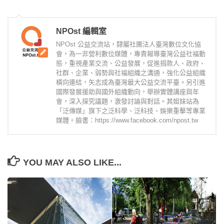
NPOst 編輯室
NPOst 公益交流站，隸屬社團法人臺灣數位文化協
會，為一非營利數位媒體，專責報導臺灣公益社福動
態，重視產業交流、公益發展，促進捐款人、政府、
社群、企業、弱勢與社福組織之溝通，強化公益組織
橫向連結，矢志成為臺灣最大公益交流平臺。另引進
國際發展援助與國外組織動向，舉辦實體講座與年
會，深入探究議題，激發討論與對話。其姐妹站為
「泛傳媒」旗下之泛科學、泛科技、娛樂重擊等專業
媒體。臉書：https://www.facebook.com/npost.tw
YOU MAY ALSO LIKE...