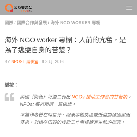
Skip to content
國際
/
國際合作與發展
/
海外 NGO WORKER 專欄
海外 NGO worker 專欄：人前的亢奮，是
為了逃避自身的苦楚？
BY
NPOST 編輯室
·
9 3 月, 2016
編按：
英國《衛報》每週二刊出
NGOs 援助工作者的甘苦談
，
NPOst 每週精選一篇編譯。
本篇作者曾在阿富汗、剛果等衝突區或低度開發國家服
務過，對遠在田野的援助工作者樣貌有生動的描寫。