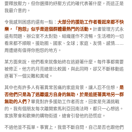
要釋放壓力，但你選擇的紓壓方式的確代表著什麼，而這正是
我最介意的。
令我感到困惑的還有一點：
大部分的援助工作者看起來都不快
樂，「抱怨」似乎是這個群體最熱門的活動。
計畫管理方式永
遠有問題、辦公室不太對勁、組織運作不流暢，生活裡的一切
看來都不順眼。援助圈、國家、全球；家庭、友情、感情……
周遭總有值得你抱怨的地方。
某方面來說，他們看來就像始終在逃避著什麼。每件事都需要
被修正，他方的月亮總是比較圓，與此同時，卻又不斷移動追
逐著下一個災難和異域。
其中也有許多人有著異常苦痛的家庭背景，讓人忍不住想，
是
否他們只是為了逃離遠方自身的無助，於是追逐著異地另一群
無助的人們？
畢竟對許多援助工作者而言，回家是充滿挑戰
的。我有個朋友每次離開索馬利亞回南法時，都只一心想逃。
家族聚會和歡樂的購物街道，總會引發他的恐慌症。
不過他並不孤單。事實上，我曾不斷自問，自己是否也跟他們