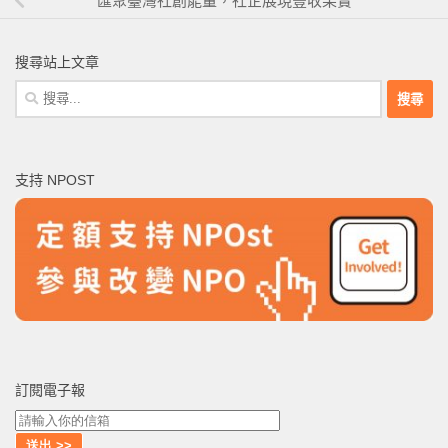
匯聚臺灣社創能量，社企展現豐收果實
搜尋站上文章
搜
尋
關
鍵
支持 NPOST
字:
訂閱電子報