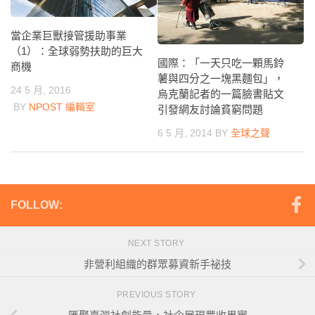
當企業巨獸接管援助事業
（1）：全球弱勢扶助的巨大
國際：「一天只吃一顆馬鈴
商機
薯與四分之一塊黑麵包」，
24 5 月, 2016
烏克蘭記者的一篇臉書貼文
BY
NPOST 編輯室
引發網友討論貧窮問題
6 5 月, 2014
BY
全球之聲
FOLLOW:
NEXT STORY
非營利組織的群眾募資新手祕技
PREVIOUS STORY