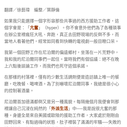
翻譯／徐藝瑋 編整／葉靜倫
如果我只能選擇一個字形容那些共事過的西方援助工作者，這
個字會是：「
亢奮
」（hyper）。你不會意外他們為了各種瑣事
在辦公室裡瘋狂大吼、奔跑，真正去田野現場的反倒不多，而
當地人看著他們，經常如同看到快轉的電視劇一般目瞪口呆。
我第一個田野工作在尼泊爾的偏遠鄉村，坐落在一片荒野中，
我和我的尼泊爾同事們一起住。當時我們有個協議：絕不在晚
上六點後談論工作，而我們也死守這個承諾。
在那樣的村落裡，僅有的少數生活調劑便是造訪鎮上唯一的餐
廳，吃晚餐、喝啤酒。為了別嚇壞尼泊爾同事，我總是很小心
的控制著酒量。
尼泊爾首加德滿都倒又是另一種風貌。每隔幾個月我便會到那
裡讓自己沉浸在純然的「
外派生活
」中──我是說很亢奮的那
種。身邊全是來自美國或歐陸的援助工作者，大家處於剛剛由
田野回來、有點過嗨的狀態，肚子裡裝了滿滿的牢騷──失敗的