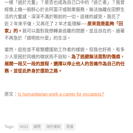
一樣「過於亢奮」？是否也成為自己口中的「逃亡者」？我曾
經像上癮一般醉心於去阿富汗或剛果服務，無法抽離在田野生
活的亢奮感，深深不滿於眼前的一切。這樣的感受，我花了
近 2 年來平復，又再花了 2 年才能理解──
原來我是能夠「回
家」的。
我可以面對我想轉身逃離的問題，並且自在的、過著
不再急於「證明些什麼」的生活。
當然，這些並不是整體援助工作者的樣貌。但我也好奇，有多
少人受困於同樣的徵狀而不自知。
為了逃避無法面對的傷痕，
展開一段又一段的旅程，選擇以停止他人的苦痛作為自己的任
務，並從此許身於援助之路。
原文：
Is humanitarian work a career for escapists?
Tags:
NGO
國際
海外援助
發展