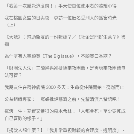
「我第一次感覺這麼爽！」手天使首位使用者的體驗心得
我在桃園女監的日與夜－專訪一位匿名受刑人的鐵窗時光
（上）
《大誌》：幫助街友的一份雜誌？／《社企是門好生意？》書
摘
為什麼有人寧願買《The Big Issue》，不願買口香糖？
「財團法人法」三讀通過卻排除宗教團體，是否讓宗教團體無
法可管？
我朋友住在精神病院 3000 多天：生命從住院開始，戞然而止
公益組織專家：一窩蜂批評慈濟之前，先釐清流言蜚語吧！
搖滾一生、充實又狼狽的樹木希林：「人都會死，至少要死成
自己喜歡的樣子。」
【捐款人想什麼？】「我非常重視財報的合理度、透明度」、