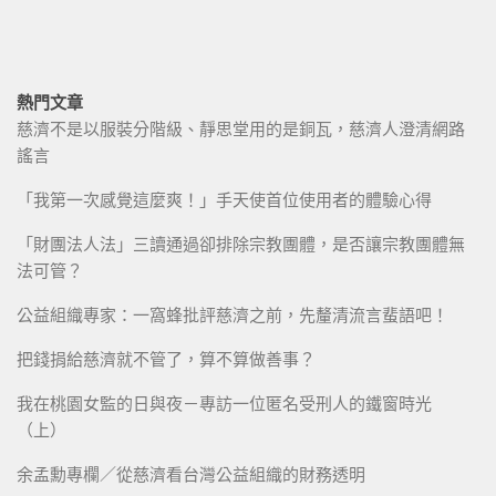
熱門文章
慈濟不是以服裝分階級、靜思堂用的是銅瓦，慈濟人澄清網路
謠言
「我第一次感覺這麼爽！」手天使首位使用者的體驗心得
「財團法人法」三讀通過卻排除宗教團體，是否讓宗教團體無
法可管？
公益組織專家：一窩蜂批評慈濟之前，先釐清流言蜚語吧！
把錢捐給慈濟就不管了，算不算做善事？
我在桃園女監的日與夜－專訪一位匿名受刑人的鐵窗時光
（上）
余孟勳專欄／從慈濟看台灣公益組織的財務透明