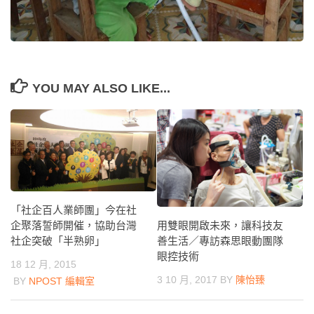
YOU MAY ALSO LIKE...
「社企百人業師團」今在社
用雙眼開啟未來，讓科技友
企聚落誓師開催，協助台灣
善生活／專訪森思眼動團隊
社企突破「半熟卵」
眼控技術
18 12 月, 2015
3 10 月, 2017
BY
陳怡臻
BY
NPOST 編輯室