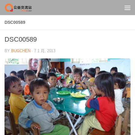
Skip to content
DSC00589
DSC00589
BY
BUGCHEN
·
7 1 月, 2013