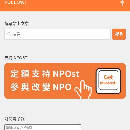
FOLLOW:
搜尋站上文章
搜
尋
關
鍵
支持 NPOST
字:
訂閱電子報