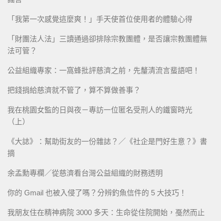
「我第一次感覺這麼爽！」手天使首位使用者的體驗心得
「財團法人法」三讀通過卻排除宗教團體，是否讓宗教團體無
法可管？
公益組織專家：一窩蜂批評慈濟之前，先釐清流言蜚語吧！
把錢捐給慈濟就不管了，算不算做善事？
我在桃園女監的日與夜－專訪一位匿名受刑人的鐵窗時光
（上）
《大誌》：幫助街友的一份雜誌？／《社企是門好生意？》書
摘
余孟勳專欄／從慈濟看台灣公益組織的財務透明
你的 Gmail 也被入侵了嗎？分辨釣魚信件的 5 大技巧！
我朋友住在精神病院 3000 多天：生命從住院開始，戞然而止