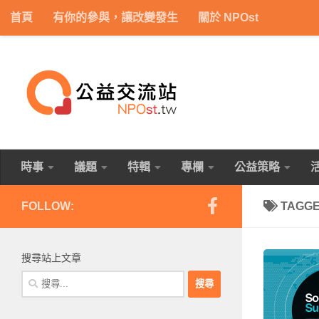
首頁
有你的參與，讓改變發生
關於 NPOst
Skip to content
時事
議題
特輯
專欄
公益策略
FOLLOW:
TAGG
搜尋站上文章
搜
尋
關