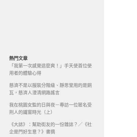
熱門文章
「我第一次感覺這麼爽！」手天使首位使
用者的體驗心得
慈濟不是以服裝分階級、靜思堂用的是銅
瓦，慈濟人澄清網路謠言
我在桃園女監的日與夜－專訪一位匿名受
刑人的鐵窗時光（上）
《大誌》：幫助街友的一份雜誌？／《社
企是門好生意？》書摘