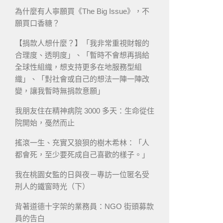
為什麼有人寧願買《The Big Issue》，不
願買口香糖？
【捐款人想什麼？】「我非常重視財報的
合理度、透明度」、「暫時不會想再捐給
全球性組織，想支持更多在地服務型組
織」、「對社會或自己的想法一陣一陣改
變，讓我暫時無捐款意願」
我朋友住在精神病院 3000 多天：生命從住
院開始，戞然而止
搖滾一生、充實又狼狽的樹木希林：「人
都會死，至少要死成自己喜歡的樣子。」
我在桃園女監的日與夜－專訪一位匿名受
刑人的鐵窗時光（下）
背著道德十字架的業務員：NGO 街頭募款
員的告白