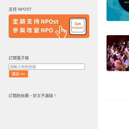
鍵
支持 NPOST
字:
訂閱電子報
訂閱粉絲團，好文不漏接！