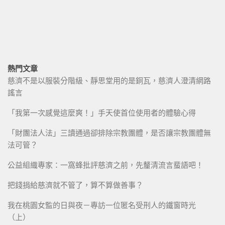
熱門文章
慈濟不是以服裝分階級、靜思堂用的是銅瓦，慈濟人澄清網路
謠言
「我第一次感覺這麼爽！」手天使首位使用者的體驗心得
「財團法人法」三讀通過卻排除宗教團體，是否讓宗教團體無
法可管？
公益組織專家：一窩蜂批評慈濟之前，先釐清流言蜚語吧！
把錢捐給慈濟就不管了，算不算做善事？
我在桃園女監的日與夜－專訪一位匿名受刑人的鐵窗時光
（上）