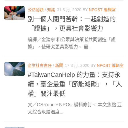
公益祕訣
/
知識
31 3 月, 2020
BY
NPOST 編輯室
別一個人閉門苦幹：一起創造的
「證據」，更具社會影響力
編譯／金建寧 和公眾與決策者共同創造「證
據」，使研究更具影響力。 最...
企業社會責任
/
新聞
17 3 月, 2020
BY
NPOST 編輯室
#TaiwanCanHelp 的力量：支持永
續，臺企最重「節能減碳」，「人
權」關注最低
文／CSRone。NPOst 編輯修訂。 本文焦點 亞
太綜合永續溫度...