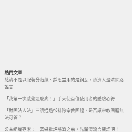
熱門文章
慈濟不是以服裝分階級、靜思堂用的是銅瓦，慈濟人澄清網路
謠言
「我第一次感覺這麼爽！」手天使首位使用者的體驗心得
「財團法人法」三讀通過卻排除宗教團體，是否讓宗教團體無
法可管？
公益組織專家：一窩蜂批評慈濟之前，先釐清流言蜚語吧！