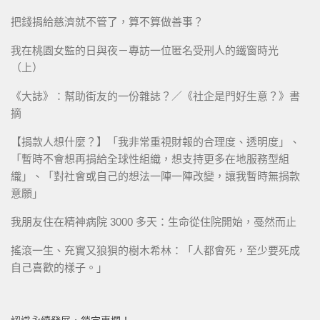
把錢捐給慈濟就不管了，算不算做善事？
我在桃園女監的日與夜－專訪一位匿名受刑人的鐵窗時光
（上）
《大誌》：幫助街友的一份雜誌？／《社企是門好生意？》書
摘
【捐款人想什麼？】「我非常重視財報的合理度、透明度」、
「暫時不會想再捐給全球性組織，想支持更多在地服務型組
織」、「對社會或自己的想法一陣一陣改變，讓我暫時無捐款
意願」
我朋友住在精神病院 3000 多天：生命從住院開始，戞然而止
搖滾一生、充實又狼狽的樹木希林：「人都會死，至少要死成
自己喜歡的樣子。」