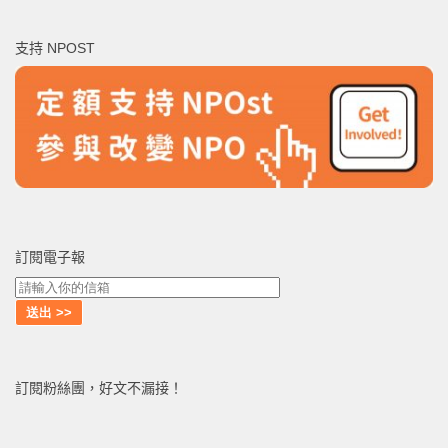
關
鍵
支持 NPOST
字:
訂閱電子報
訂閱粉絲團，好文不漏接！