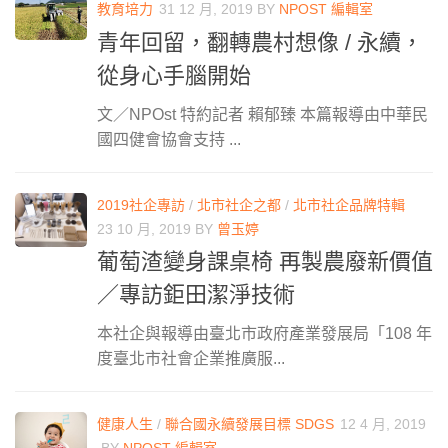
教育培力
31 12 月, 2019
BY
NPOST 編輯室
青年回留，翻轉農村想像 / 永續，
從身心手腦開始
文／NPOst 特約記者 賴郁臻 本篇報導由中華民
國四健會協會支持 ...
2019社企專訪
/
北市社企之都
/
北市社企品牌特輯
23 10 月, 2019
BY
曾玉婷
葡萄渣變身課桌椅 再製農廢新價值
／專訪鉅田潔淨技術
本社企與報導由臺北市政府產業發展局「108 年
度臺北市社會企業推廣服...
健康人生
/
聯合國永續發展目標 SDGS
12 4 月, 2019
BY
NPOST 編輯室