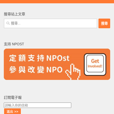
搜尋站上文章
搜
尋
關
鍵
支持 NPOST
字:
訂閱電子報