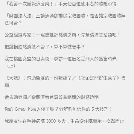
「我第一次感覺這麼爽！」手天使首位使用者的體驗心得
「財團法人法」三讀通過卻排除宗教團體，是否讓宗教團體無
法可管？
公益組織專家：一窩蜂批評慈濟之前，先釐清流言蜚語吧！
把錢捐給慈濟就不管了，算不算做善事？
我在桃園女監的日與夜－專訪一位匿名受刑人的鐵窗時光
（上）
《大誌》：幫助街友的一份雜誌？／《社企是門好生意？》書
摘
余孟勳專欄／從慈濟看台灣公益組織的財務透明
你的 Gmail 也被入侵了嗎？分辨釣魚信件的 5 大技巧！
我朋友住在精神病院 3000 多天：生命從住院開始，戞然而止