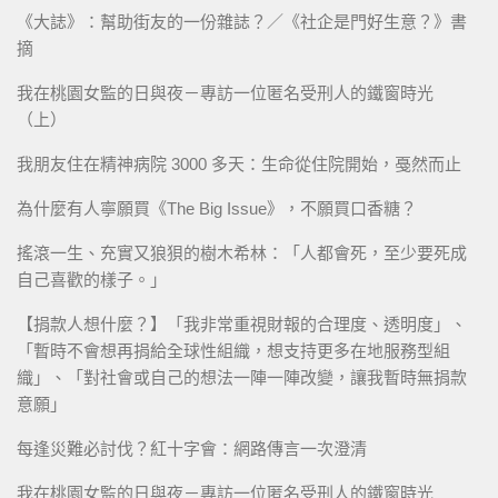
《大誌》：幫助街友的一份雜誌？／《社企是門好生意？》書
摘
我在桃園女監的日與夜－專訪一位匿名受刑人的鐵窗時光
（上）
我朋友住在精神病院 3000 多天：生命從住院開始，戞然而止
為什麼有人寧願買《The Big Issue》，不願買口香糖？
搖滾一生、充實又狼狽的樹木希林：「人都會死，至少要死成
自己喜歡的樣子。」
【捐款人想什麼？】「我非常重視財報的合理度、透明度」、
「暫時不會想再捐給全球性組織，想支持更多在地服務型組
織」、「對社會或自己的想法一陣一陣改變，讓我暫時無捐款
意願」
每逢災難必討伐？紅十字會：網路傳言一次澄清
我在桃園女監的日與夜－專訪一位匿名受刑人的鐵窗時光