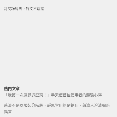
訂閱粉絲團，好文不漏接！
熱門文章
「我第一次感覺這麼爽！」手天使首位使用者的體驗心得
慈濟不是以服裝分階級、靜思堂用的是銅瓦，慈濟人澄清網路
謠言