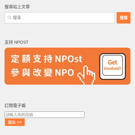
搜尋站上文章
搜
尋
關
鍵
支持 NPOST
字:
訂閱電子報