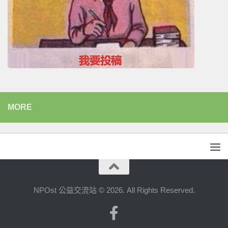
MORE
NPOst 公益交流站 © 2026. All Rights Reserved.