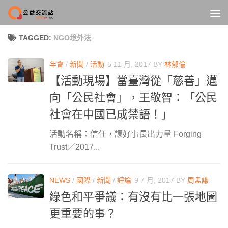
Skip to content
TAGGED:
NGO境外法
年會
/
新聞
/
活動
5 11 月, 2017
BY
林郁倫
【活動現場】當臺灣從「慈善」邁
向「公民社會」，王敬智：「公民
社會在中國已成禁語！」
活動名稱：信任，讓好事長出力量 Forging
Trust／2017...
NEWS
/
國際
/
新聞
/
評論
9 7 月, 2017
BY
周孟謙
綠色和平爭議：有沒有比一張地圖
更重要的事？