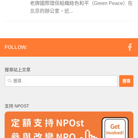
老牌國際環保組織綠色和平（Green Peace）在
北京的辦公室，近...
FOLLOW:
搜尋站上文章
搜
尋
關
鍵
支持 NPOST
字: