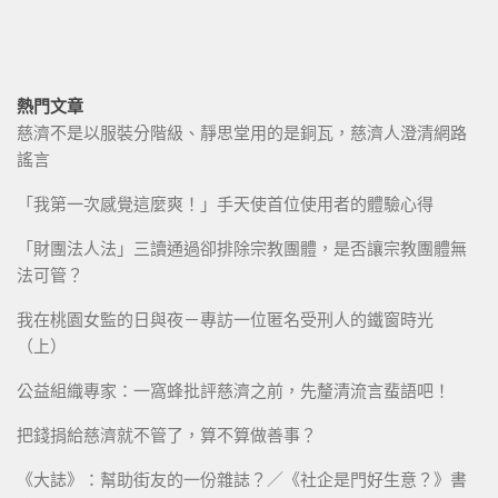
熱門文章
慈濟不是以服裝分階級、靜思堂用的是銅瓦，慈濟人澄清網路
謠言
「我第一次感覺這麼爽！」手天使首位使用者的體驗心得
「財團法人法」三讀通過卻排除宗教團體，是否讓宗教團體無
法可管？
我在桃園女監的日與夜－專訪一位匿名受刑人的鐵窗時光
（上）
公益組織專家：一窩蜂批評慈濟之前，先釐清流言蜚語吧！
把錢捐給慈濟就不管了，算不算做善事？
《大誌》：幫助街友的一份雜誌？／《社企是門好生意？》書