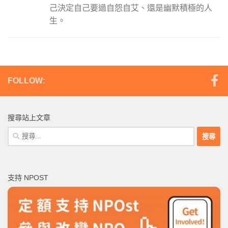
己決定自己要過自怨自艾、還是幽默積極的人
生。
FOLLOW:
搜尋站上文章
搜
尋
關
鍵
支持 NPOST
字: