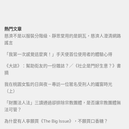
熱門文章
慈濟不是以服裝分階級、靜思堂用的是銅瓦，慈濟人澄清網路
謠言
「我第一次感覺這麼爽！」手天使首位使用者的體驗心得
《大誌》：幫助街友的一份雜誌？／《社企是門好生意？》書
摘
我在桃園女監的日與夜－專訪一位匿名受刑人的鐵窗時光
（上）
「財團法人法」三讀通過卻排除宗教團體，是否讓宗教團體無
法可管？
為什麼有人寧願買《The Big Issue》，不願買口香糖？