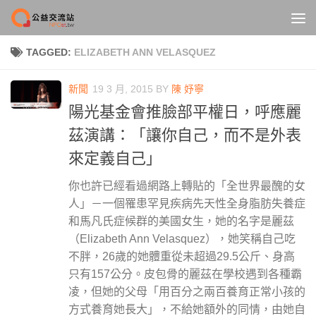
Skip to content
TAGGED:
ELIZABETH ANN VELASQUEZ
新聞
19 3 月, 2015
BY
陳 妤寧
陽光基金會推臉部平權日，呼應麗
茲演講：「讓你自己，而不是外表
來定義自己」
你也許已經看過網路上轉貼的「全世界最醜的女
人」－一個罹患罕見疾病先天性全身脂肪失養症
和馬凡氏症候群的美國女生，她的名字是麗茲
（Elizabeth Ann Velasquez），她笑稱自己吃
不胖，26歲的她體重從未超過29.5公斤、身高
只有157公分。皮包骨的麗茲在學校遇到各種霸
凌，但她的父母「用百分之兩百養育正常小孩的
方式養育她長大」，不給她額外的同情，由她自