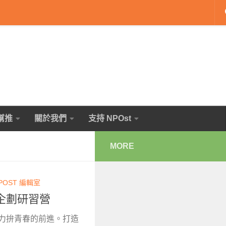
幫推
關於我們
支持 NPOst
MORE
POST 編輯室
毒企劃研習營
行力拚青春的前進。打造