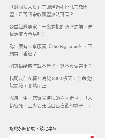
「財團法人法」三讀通過卻排除宗教團
體，是否讓宗教團體無法可管？
公益組織專家：一窩蜂批評慈濟之前，先
釐清流言蜚語吧！
為什麼有人寧願買《The Big Issue》，不
願買口香糖？
把錢捐給慈濟就不管了，算不算做善事？
我朋友住在精神病院 3000 多天：生命從住
院開始，戞然而止
搖滾一生、充實又狼狽的樹木希林：「人
都會死，至少要死成自己喜歡的樣子。」
認識永續發展，鎖定專欄！