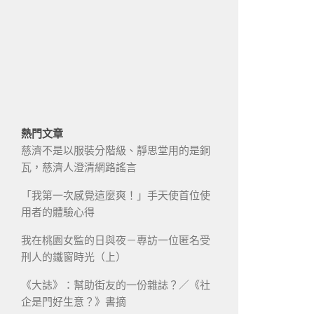
熱門文章
慈濟不是以服裝分階級、靜思堂用的是銅
瓦，慈濟人澄清網路謠言
「我第一次感覺這麼爽！」手天使首位使
用者的體驗心得
我在桃園女監的日與夜－專訪一位匿名受
刑人的鐵窗時光（上）
《大誌》：幫助街友的一份雜誌？／《社
企是門好生意？》書摘