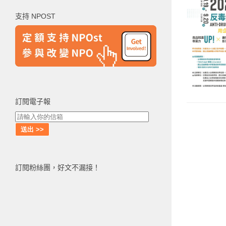
鍵
支持 NPOST
字:
訂閱電子報
訂閱粉絲團，好文不漏接！