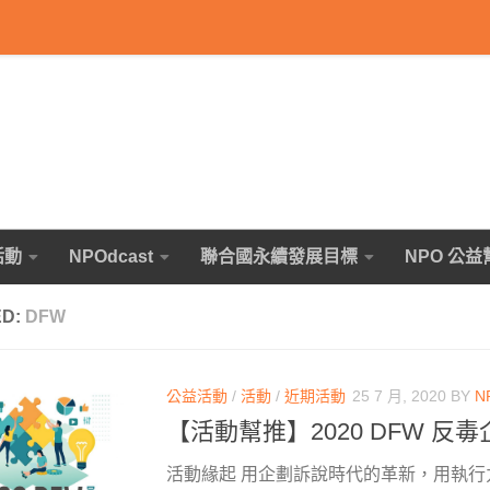
活動
NPOdcast
聯合國永續發展目標
NPO 公益
ED:
DFW
公益活動
/
活動
/
近期活動
25 7 月, 2020
BY
N
【活動幫推】2020 DFW 反
活動緣起 用企劃訴說時代的革新，用執