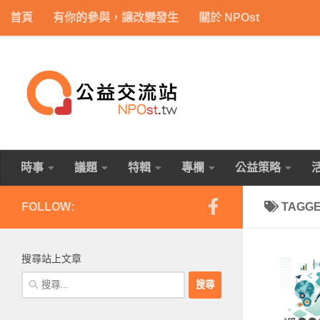
首頁
有你的參與，讓改變發生
關於 NPOst
Skip to content
時事
議題
特輯
專欄
公益策略
FOLLOW:
TAGG
搜尋站上文章
搜
尋
關