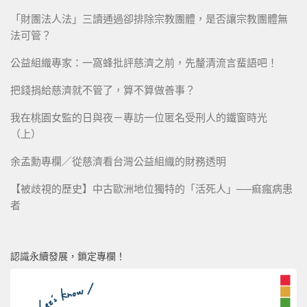
「財團法人法」三讀通過卻排除宗教團體，是否讓宗教團體無
法可管？
公益組織專家：一窩蜂批評慈濟之前，先釐清流言蜚語吧！
把錢捐給慈濟就不管了，算不算做善事？
我在桃園女監的日與夜－專訪一位匿名受刑人的鐵窗時光
（上）
余孟勳專欄／從慈濟看台灣公益組織的財務透明
【被歧視的歷史】中古歐洲地位獨特的「活死人」──痲瘋病患
者
認識永續發展，鎖定專欄！