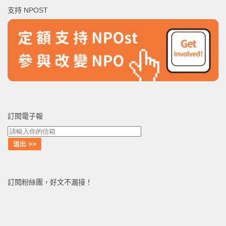
鍵
支持 NPOST
字:
訂閱電子報
訂閱粉絲團，好文不漏接！