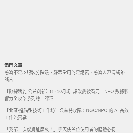
熱門文章
慈濟不是以服裝分階級、靜思堂用的是銅瓦，慈濟人澄清網路
謠言
【數據賦能 公益創新】8、10月場_讓改變被看見：NPO 數據影
響力全攻略系列線上課程
【北區-進階型技術工作坊】公益特攻隊：NGO/NPO 的 AI 高效
工作流實戰
「我第一次感覺這麼爽！」手天使首位使用者的體驗心得