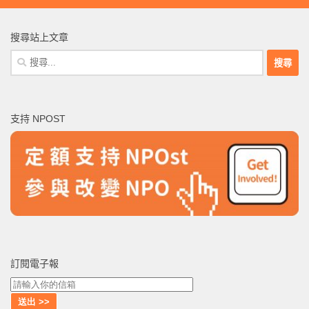
搜尋站上文章
搜
尋
關
鍵
支持 NPOST
字:
訂閱電子報