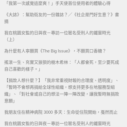
「我第一次感覺這麼爽！」手天使首位使用者的體驗心得
《大誌》：幫助街友的一份雜誌？／《社企是門好生意？》書
摘
我在桃園女監的日與夜－專訪一位匿名受刑人的鐵窗時光
（上）
為什麼有人寧願買《The Big Issue》，不願買口香糖？
搖滾一生、充實又狼狽的樹木希林：「人都會死，至少要死成
自己喜歡的樣子。」
【捐款人想什麼？】「我非常重視財報的合理度、透明度」、
「暫時不會想再捐給全球性組織，想支持更多在地服務型組
織」、「對社會或自己的想法一陣一陣改變，讓我暫時無捐款
意願」
我朋友住在精神病院 3000 多天：生命從住院開始，戞然而止
我在桃園女監的日與夜－專訪一位匿名受刑人的鐵窗時光