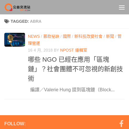
Skip to content
TAGGED:
ABRA
NEWS
/
募款祕訣
/
國際
/
新科技改變社會
/
新聞
/
管
理營運
16 4 月, 2018
BY
NPOST 編輯室
哪些 NGO 已經在應用「區塊
鏈」？社會團體不可忽視的新創技
術
編譯／Valerie Hung 提到區塊鏈（Block...
FOLLOW: