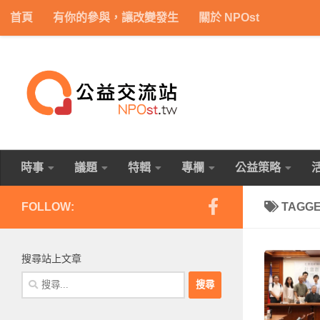
首頁
有你的參與，讓改變發生
關於 NPOst
Skip to content
時事
議題
特輯
專欄
公益策略
FOLLOW:
TAGG
搜尋站上文章
搜
尋
關