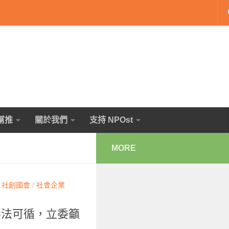
幫推
關於我們
支持 NPOst
MORE
/
社創國會
/
社會企業
無法可循，立委籲