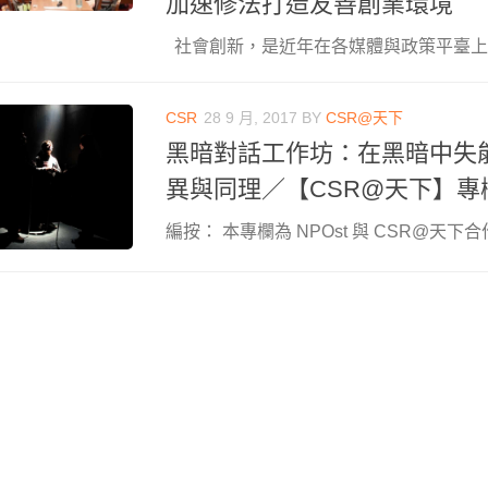
加速修法打造友善創業環境
社會創新，是近年在各媒體與政策平臺上常聽見
CSR
28 9 月, 2017
BY
CSR@天下
黑暗對話工作坊：在黑暗中失
異與同理／【CSR@天下】專
編按： 本專欄為 NPOst 與 CSR@天下合作