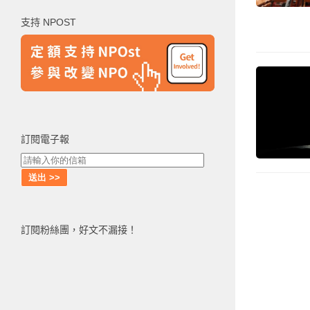
鍵
支持 NPOST
字:
訂閱電子報
訂閱粉絲團，好文不漏接！