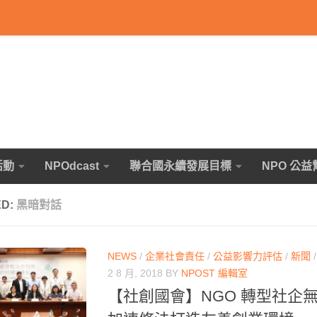
活動
NPOdcast
聯合國永續發展目標
NPO 公益
ED:
黑暗對話
NEWS
/
企業社會責任
/
公益影響力評估
/
新聞
2 8 月, 2018
BY
NPOST 編輯室
【社創國會】NGO 轉型社企