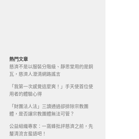
熱門文章
慈濟不是以服裝分階級、靜思堂用的是銅
瓦，慈濟人澄清網路謠言
「我第一次感覺這麼爽！」手天使首位使
用者的體驗心得
「財團法人法」三讀通過卻排除宗教團
體，是否讓宗教團體無法可管？
公益組織專家：一窩蜂批評慈濟之前，先
釐清流言蜚語吧！