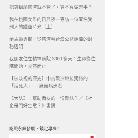
把錢捐給慈濟就不管了，算不算做善事？
我在桃園女監的日與夜－專訪一位匿名受
刑人的鐵窗時光（上）
余孟勳專欄／從慈濟看台灣公益組織的財
務透明
我朋友住在精神病院 3000 多天：生命從住
院開始，戞然而止
【被歧視的歷史】中古歐洲地位獨特的
「活死人」──痲瘋病患者
《大誌》：幫助街友的一份雜誌？／《社
企是門好生意？》書摘
認識永續發展，鎖定專欄！