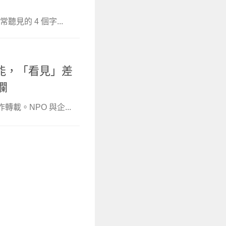
的 4 個字...
能，「看見」差
欄
轉載。NPO 與企...