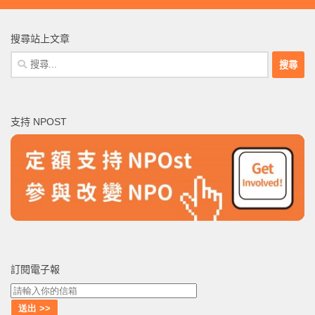
搜尋站上文章
搜
尋
關
鍵
支持 NPOST
字:
訂閱電子報