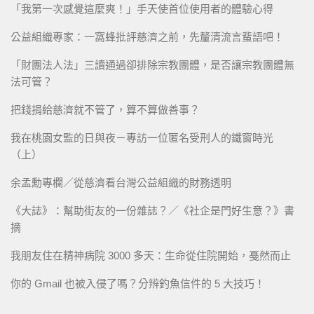
「我第一次感覺這麼爽！」手天使首位使用者的體驗心得
公益組織專家：一窩蜂批評慈濟之前，先釐清流言蜚語吧！
「財團法人法」三讀通過卻排除宗教團體，是否讓宗教團體無
法可管？
把錢捐給慈濟就不管了，算不算做善事？
我在桃園女監的日與夜－專訪一位匿名受刑人的鐵窗時光
（上）
余孟勳專欄／從慈濟看台灣公益組織的財務透明
《大誌》：幫助街友的一份雜誌？／《社企是門好生意？》書
摘
我朋友住在精神病院 3000 多天：生命從住院開始，戞然而止
你的 Gmail 也被入侵了嗎？分辨釣魚信件的 5 大技巧！