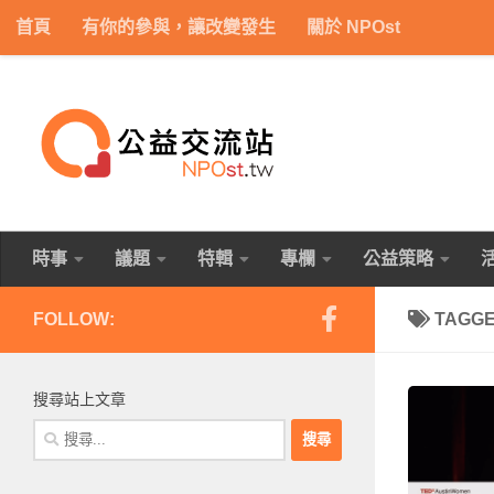
首頁
有你的參與，讓改變發生
關於 NPOst
Skip to content
時事
議題
特輯
專欄
公益策略
FOLLOW:
TAGG
搜尋站上文章
搜
尋
關