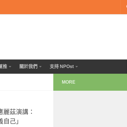
幫推
關於我們
支持 NPOst
MORE
應麗茲演講：
義自己」