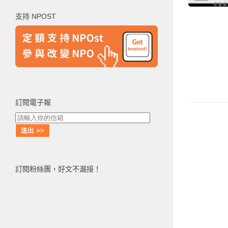
鍵
支持 NPOST
字:
訂閱電子報
訂閱粉絲團，好文不漏接！