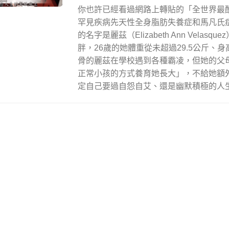
你也許已經看過網路上轉貼的「全世界最
罕見疾病先天性全身脂肪失養症和馬凡氏
的名字是麗茲（Elizabeth Ann Velas
胖，26歲的她體重從未超過29.5公斤、身
骨的麗茲在學校遇到各種霸凌，但她的父
正常小孩的方式養育她長大」，不給她額
定自己要過自怨自艾、還是幽默積極的人