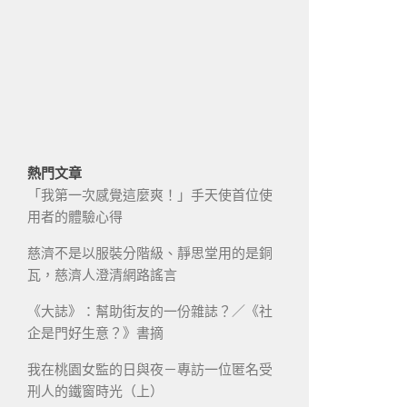
熱門文章
「我第一次感覺這麼爽！」手天使首位使
用者的體驗心得
慈濟不是以服裝分階級、靜思堂用的是銅
瓦，慈濟人澄清網路謠言
《大誌》：幫助街友的一份雜誌？／《社
企是門好生意？》書摘
我在桃園女監的日與夜－專訪一位匿名受
刑人的鐵窗時光（上）