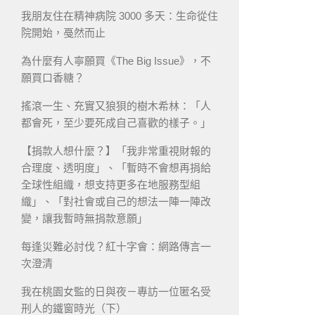
我朋友住在精神病院 3000 多天：生命從住
院開始，戞然而止
為什麼有人寧願買《The Big Issue》，不
願買口香糖？
搖滾一生、充實又狼狽的樹木希林：「人
都會死，至少要死成自己喜歡的樣子。」
【捐款人想什麼？】「我非常重視財報的
合理度、透明度」、「暫時不會想再捐給
全球性組織，想支持更多在地服務型組
織」、「對社會或自己的想法一陣一陣改
變，讓我暫時無捐款意願」
每逢災難必討伐？紅十字會：網路傳言一
次澄清
我在桃園女監的日與夜－專訪一位匿名受
刑人的鐵窗時光（下）