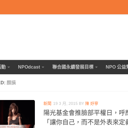
活動
NPOdcast
聯合國永續發展目標
NPO 公益
ED:
顏損
新聞
19 3 月, 2015
BY
陳 妤寧
陽光基金會推臉部平權日，呼
「讓你自己，而不是外表來定