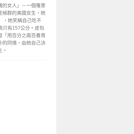
醜的女人」－一個罹患
症候群的美國女生，她
quez），她笑稱自己吃不
高只有157公分。皮包
母「用百分之兩百養育
外的同情，由她自己決
生。