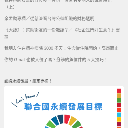
我在桃園女監的日與夜－專訪一位匿名受刑人的鐵窗時光
（上）
余孟勳專欄／從慈濟看台灣公益組織的財務透明
《大誌》：幫助街友的一份雜誌？／《社企是門好生意？》書
摘
我朋友住在精神病院 3000 多天：生命從住院開始，戞然而止
你的 Gmail 也被入侵了嗎？分辨釣魚信件的 5 大技巧！
認識永續發展，鎖定專欄！