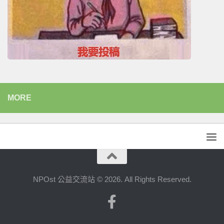
MORE
NPOst 公益交流站 © 2026. All Rights Reserved.