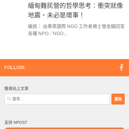
緬甸難民營的哲學思考：衝突就像
地震，未必是壞事！
編按： 由專業國際 NGO 工作者褚士瑩坐鎮回答
各種 NPO／NGO...
FOLLOW:
搜尋站上文章
搜
尋
關
鍵
支持 NPOST
字: