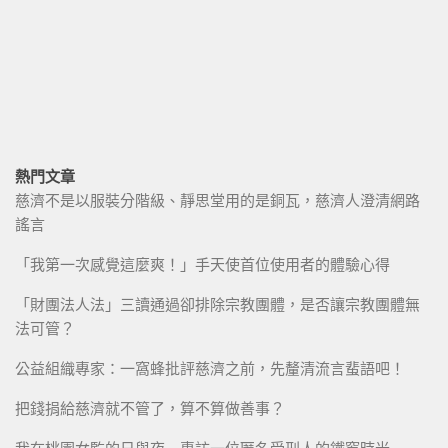
熱門文章
慈濟不是以服裝分階級、靜思堂用的是銅瓦，慈濟人澄清網路
謠言
「我第一次感覺這麼爽！」手天使首位使用者的體驗心得
「財團法人法」三讀通過卻排除宗教團體，是否讓宗教團體無
法可管？
公益組織專家：一窩蜂批評慈濟之前，先釐清流言蜚語吧！
把錢捐給慈濟就不管了，算不算做善事？