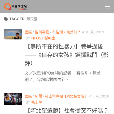
Skip to content
TAGGED:
難民營
國際
/
性別平權
/
有性別，無差別？
4 10 月, 2019
BY
NPOST 編輯室
【無所不在的性暴力】戰爭過後
——《倖存的女孩》選擇戰鬥（影
評）
文／米恩 NPOst 特約記者 「有性別，無差
別？」專題綜觀國內外，...
國際
/
新聞
/
褚士瑩專欄【阿北私會所】
4 5 月, 2018
BY
褚士瑩
【阿北望遠鏡】社會衝突不好嗎？