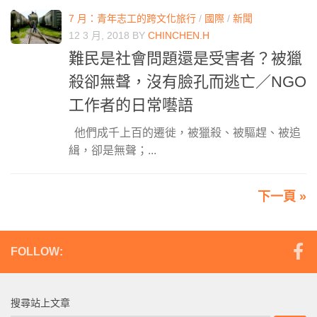
7 月：青年志工的跨文化旅行
/
國際
/
新聞
12 3 月, 2018
BY
CHINCHEN.H
難民是社會問題還是受害者？被獵
殺卻無聲，沒有臉孔而逃亡／NGO
工作者的日常囈語
他們成千上百的遷徙，被獵殺、被驅趕、被追
緝，卻是無聲；...
下一頁 »
FOLLOW:
搜尋站上文章