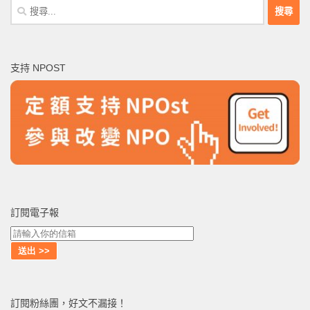
搜
尋
關
鍵
支持 NPOST
字:
訂閱電子報
訂閱粉絲團，好文不漏接！