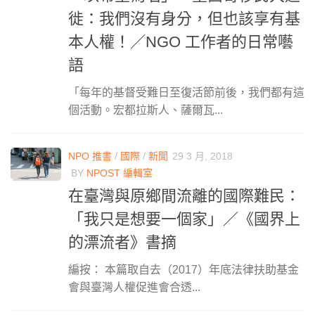
徙：我們沒有身分，但也該享有基
本人權！／NGO 工作者的日常囈
語
「每年的基督受難日至復活節前後，我們都有這
個活動。宏都拉斯人、薩爾瓦...
NPO 推書
/
國際
/
新聞
29 3 月, 2018
BY
NPOST 編輯室
在臺灣與原鄉間流離的國際難民：
「我只是想要一個家」／《國界上
的漂流者》書摘
編按： 本篇取自去（2017）年底法律扶助基金
會與臺灣人權促進會合透...