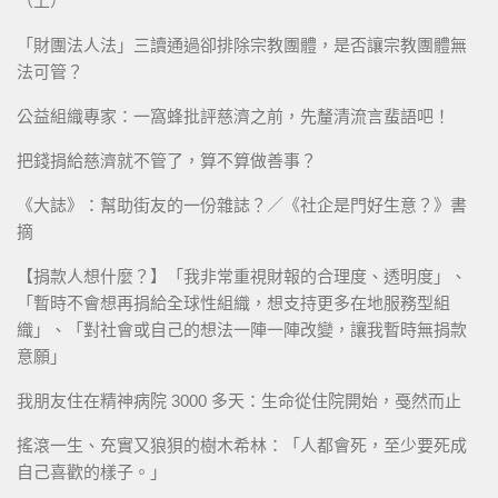
（上）
「財團法人法」三讀通過卻排除宗教團體，是否讓宗教團體無
法可管？
公益組織專家：一窩蜂批評慈濟之前，先釐清流言蜚語吧！
把錢捐給慈濟就不管了，算不算做善事？
《大誌》：幫助街友的一份雜誌？／《社企是門好生意？》書
摘
【捐款人想什麼？】「我非常重視財報的合理度、透明度」、
「暫時不會想再捐給全球性組織，想支持更多在地服務型組
織」、「對社會或自己的想法一陣一陣改變，讓我暫時無捐款
意願」
我朋友住在精神病院 3000 多天：生命從住院開始，戞然而止
搖滾一生、充實又狼狽的樹木希林：「人都會死，至少要死成
自己喜歡的樣子。」