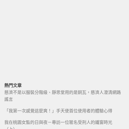
熱門文章
慈濟不是以服裝分階級、靜思堂用的是銅瓦，慈濟人澄清網路
謠言
「我第一次感覺這麼爽！」手天使首位使用者的體驗心得
我在桃園女監的日與夜－專訪一位匿名受刑人的鐵窗時光