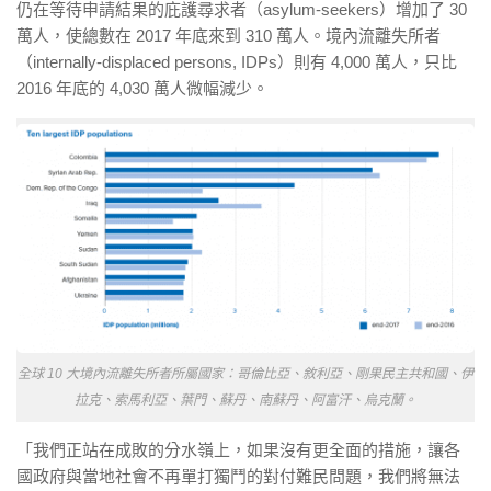
仍在等待申請結果的庇護尋求者（asylum-seekers）增加了 30
萬人，使總數在 2017 年底來到 310 萬人。境內流離失所者
（internally-displaced persons, IDPs）則有 4,000 萬人，只比
2016 年底的 4,030 萬人微幅減少。
全球 10 大境內流離失所者所屬國家：哥倫比亞、敘利亞、剛果民主共和國、伊
拉克、索馬利亞、葉門、蘇丹、南蘇丹、阿富汗、烏克蘭。
「我們正站在成敗的分水嶺上，如果沒有更全面的措施，讓各
國政府與當地社會不再單打獨鬥的對付難民問題，我們將無法