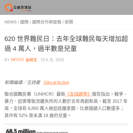
Skip to content
NEWS
/
國際
/
國際合作與發展
/
新聞
620 世界難民日：去年全球難民每天增加超
過 4 萬人，過半數是兒童
BY
NPOST 編輯室
·
20 6 月, 2018
新聞編譯／王詩菱
Glocal Action
聯合國難民署（UNHCR）最新
《全球趨勢》
報告指出，戰爭、
暴力、迫害導致流離失所的人數於去年再創新高，截至 2017 年
底，全球有 6,850 萬人被迫逃離家園，比泰國總人口數還多；
其中有 52% 是未滿 18 歲的兒童。