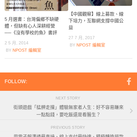
【中國觀察】線上募款、線
5 月選書：台灣偏鄉不缺硬
下培力，互聯網支撐中國公
體，但缺有心人深耕經營
益
──《沒有學校的魚》書評
27 7 月, 2017
2 5 月, 2014
BY
NPOST 編輯室
BY
NPOST 編輯室
FOLLOW:
NEXT STORY
街頭遊戲「艋舺走撞」體驗無家者人生：好不容易賺來
一點點錢，要吃飯還是看醫生？
PREVIOUS STORY
用電子報溝通最直接、線上支付最快速、積極轉換捐款