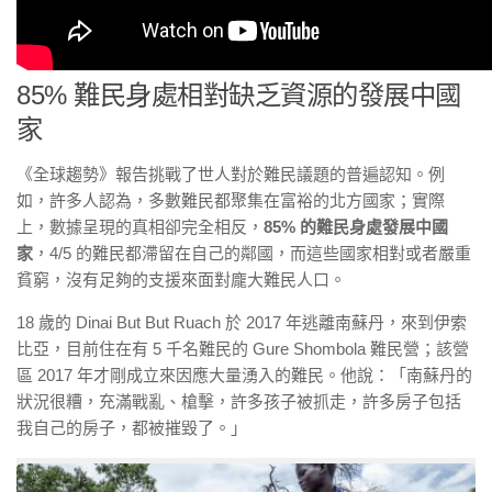
85% 難民身處相對缺乏資源的發展中國
家
《全球趨勢》報告挑戰了世人對於難民議題的普遍認知。例
如，許多人認為，多數難民都聚集在富裕的北方國家；實際
上，數據呈現的真相卻完全相反，
85% 的難民身處發展中國
家
，4/5 的難民都滯留在自己的鄰國，而這些國家相對或者嚴重
貧窮，沒有足夠的支援來面對龐大難民人口。
18 歲的 Dinai But But Ruach 於 2017 年逃離南蘇丹，來到伊索
比亞，目前住在有 5 千名難民的 Gure Shombola 難民營；該營
區 2017 年才剛成立來因應大量湧入的難民。他說：「南蘇丹的
狀況很糟，充滿戰亂、槍擊，許多孩子被抓走，許多房子包括
我自己的房子，都被摧毀了。」