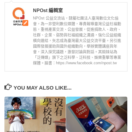
NPOst 編輯室
NPOst 公益交流站，隸屬社團法人臺灣數位文化協
會，為一非營利數位媒體，專責報導臺灣公益社福動
態，重視產業交流、公益發展，促進捐款人、政府、
社群、企業、弱勢與社福組織之溝通，強化公益組織
橫向連結，矢志成為臺灣最大公益交流平臺。另引進
國際發展援助與國外組織動向，舉辦實體講座與年
會，深入探究議題，激發討論與對話。其姐妹站為
「泛傳媒」旗下之泛科學、泛科技、娛樂重擊等專業
媒體。臉書：https://www.facebook.com/npost.tw
YOU MAY ALSO LIKE...