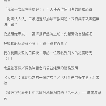
「我第一次感覺這麼爽！」手天使首位使用者的體驗心得
「財團法人法」三讀通過卻排除宗教團體，是否讓宗教團體無
法可管？
公益組織專家：一窩蜂批評慈濟之前，先釐清流言蜚語吧！
把錢捐給慈濟就不管了，算不算做善事？
我在桃園女監的日與夜－專訪一位匿名受刑人的鐵窗時光
（上）
余孟勳專欄／從慈濟看台灣公益組織的財務透明
《大誌》：幫助街友的一份雜誌？／《社企是門好生意？》書
摘
【被歧視的歷史】中古歐洲地位獨特的「活死人」──痲瘋病患
者