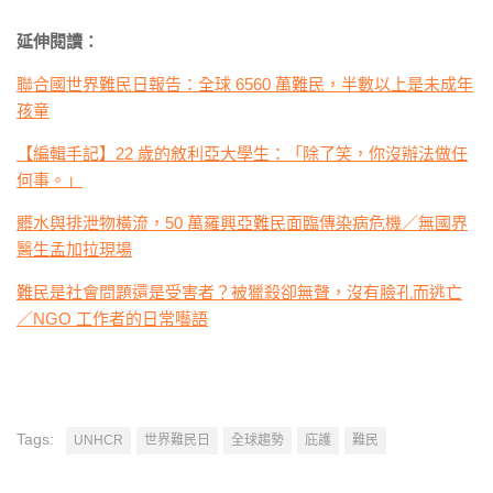
延伸閱讀：
聯合國世界難民日報告：全球 6560 萬難民，半數以上是未成年
孩童
【編輯手記】22 歲的敘利亞大學生：「除了笑，你沒辦法做任
何事。」
髒水與排泄物橫流，50 萬羅興亞難民面臨傳染病危機／無國界
醫生孟加拉現場
難民是社會問題還是受害者？被獵殺卻無聲，沒有臉孔而逃亡
／NGO 工作者的日常囈語
Tags:
UNHCR
世界難民日
全球趨勢
庇護
難民