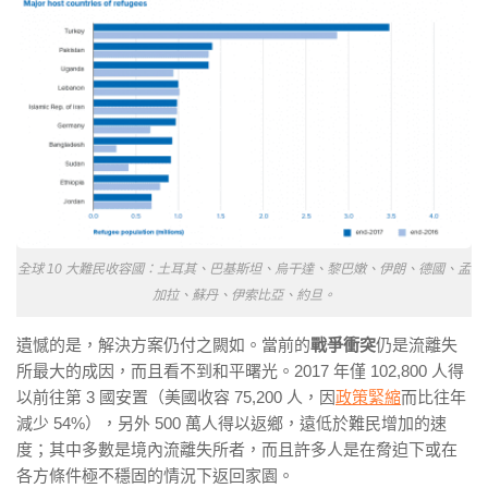
全球 10 大難民收容國：土耳其、巴基斯坦、烏干達、黎巴嫩、伊朗、德國、孟
加拉、蘇丹、伊索比亞、約旦。
遺憾的是，解決方案仍付之闕如。當前的
戰爭衝突
仍是流離失
所最大的成因，而且看不到和平曙光。2017 年僅 102,800 人得
以前往第 3 國安置（美國收容 75,200 人，因
政策緊縮
而比往年
減少 54%），另外 500 萬人得以返鄉，遠低於難民增加的速
度；其中多數是境內流離失所者，而且許多人是在脅迫下或在
各方條件極不穩固的情況下返回家園。