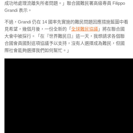
成功地處理流離失所者問題。」聯合國難民署高級專員 Filippo
Grandi 表示。
不過，Grandi 仍在 14 國率先實施的難民問題因應措施藍圖中看
見希望，幾個月後，一份全新的「
全球難民協議
」將在聯合國
大會中被採行。「在『世界難民日』這一天，我想請求各個聯
合國會員國對這項協議予以支持，沒有人選擇成為難民，但國
際社會能夠選擇我們如何幫忙。」