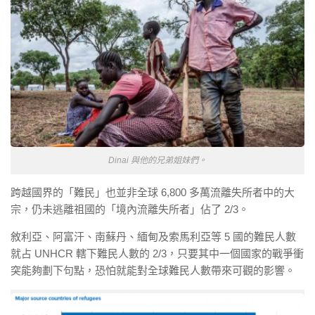
Dinai 與他的兄弟姐妹們。
跨越國界的「難民」也並非全球 6,800 多萬流離失所者中的大
宗，仍未逃離祖國的「境內流離失所者」佔了 2/3。
敘利亞、阿富汗、南蘇丹、緬甸及索馬利亞等 5 國的難民人數
就占 UNHCR 轄下難民人數的 2/3，只要其中一個國家的戰爭衝
突能夠劃下句點，恐怕就能對全球難民人數帶來可觀的影響。