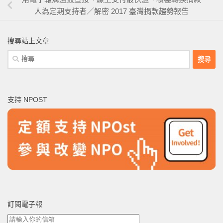
人為定期支持者／解密 2017 臺灣捐款趨勢報告
搜尋站上文章
搜
尋
關
鍵
支持 NPOST
字:
訂閱電子報