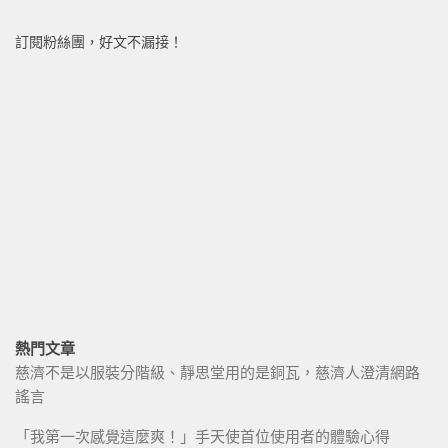
訂閱粉絲團，好文不漏接！
熱門文章
慈濟不是以服裝分階級、靜思堂用的是銅瓦，慈濟人澄清網路
謠言
「我第一次感覺這麼爽！」手天使首位使用者的體驗心得