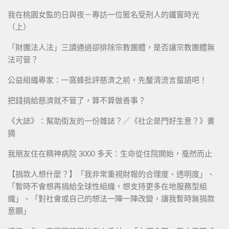
我在桃園女監的日與夜－專訪一位匿名受刑人的鐵窗時光
（上）
「財團法人法」三讀通過卻排除宗教團體，是否讓宗教團體無
法可管？
公益組織專家：一窩蜂批評慈濟之前，先釐清流言蜚語吧！
把錢捐給慈濟就不管了，算不算做善事？
《大誌》：幫助街友的一份雜誌？／《社企是門好生意？》書
摘
我朋友住在精神病院 3000 多天：生命從住院開始，戞然而止
【捐款人想什麼？】「我非常重視財報的合理度、透明度」、
「暫時不會想再捐給全球性組織，想支持更多在地服務型組
織」、「對社會或自己的想法一陣一陣改變，讓我暫時無捐款
意願」