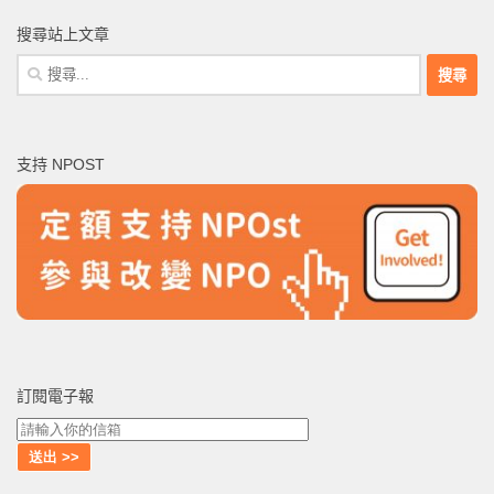
搜尋站上文章
搜
尋
關
鍵
支持 NPOST
字:
訂閱電子報