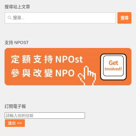
搜尋站上文章
搜
尋
關
鍵
支持 NPOST
字:
訂閱電子報