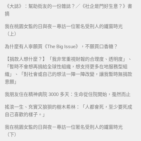
《大誌》：幫助街友的一份雜誌？／《社企是門好生意？》書
摘
我在桃園女監的日與夜－專訪一位匿名受刑人的鐵窗時光
（上）
為什麼有人寧願買《The Big Issue》，不願買口香糖？
【捐款人想什麼？】「我非常重視財報的合理度、透明度」、
「暫時不會想再捐給全球性組織，想支持更多在地服務型組
織」、「對社會或自己的想法一陣一陣改變，讓我暫時無捐款
意願」
我朋友住在精神病院 3000 多天：生命從住院開始，戞然而止
搖滾一生、充實又狼狽的樹木希林：「人都會死，至少要死成
自己喜歡的樣子。」
我在桃園女監的日與夜－專訪一位匿名受刑人的鐵窗時光
（下）