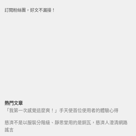
訂閱粉絲團，好文不漏接！
熱門文章
「我第一次感覺這麼爽！」手天使首位使用者的體驗心得
慈濟不是以服裝分階級、靜思堂用的是銅瓦，慈濟人澄清網路
謠言