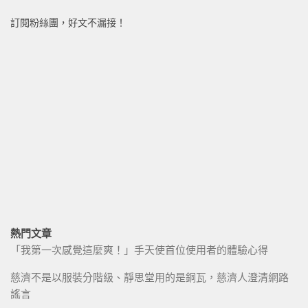
訂閱粉絲團，好文不漏接！
熱門文章
「我第一次感覺這麼爽！」手天使首位使用者的體驗心得
慈濟不是以服裝分階級、靜思堂用的是銅瓦，慈濟人澄清網路
謠言