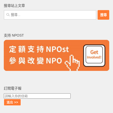
搜尋站上文章
搜
尋
關
鍵
支持 NPOST
字:
訂閱電子報