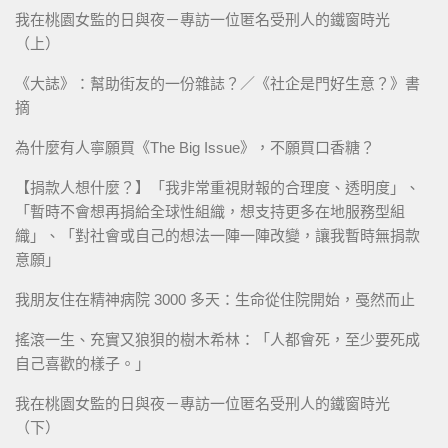
我在桃園女監的日與夜－專訪一位匿名受刑人的鐵窗時光
（上）
《大誌》：幫助街友的一份雜誌？／《社企是門好生意？》書
摘
為什麼有人寧願買《The Big Issue》，不願買口香糖？
【捐款人想什麼？】「我非常重視財報的合理度、透明度」、
「暫時不會想再捐給全球性組織，想支持更多在地服務型組
織」、「對社會或自己的想法一陣一陣改變，讓我暫時無捐款
意願」
我朋友住在精神病院 3000 多天：生命從住院開始，戞然而止
搖滾一生、充實又狼狽的樹木希林：「人都會死，至少要死成
自己喜歡的樣子。」
我在桃園女監的日與夜－專訪一位匿名受刑人的鐵窗時光
（下）