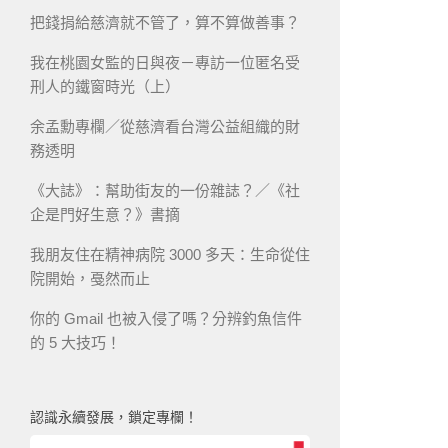
把錢捐給慈濟就不管了，算不算做善事？
我在桃園女監的日與夜－專訪一位匿名受
刑人的鐵窗時光（上）
余孟勳專欄／從慈濟看台灣公益組織的財
務透明
《大誌》：幫助街友的一份雜誌？／《社
企是門好生意？》書摘
我朋友住在精神病院 3000 多天：生命從住
院開始，戞然而止
你的 Gmail 也被入侵了嗎？分辨釣魚信件
的 5 大技巧！
認識永續發展，鎖定專欄！