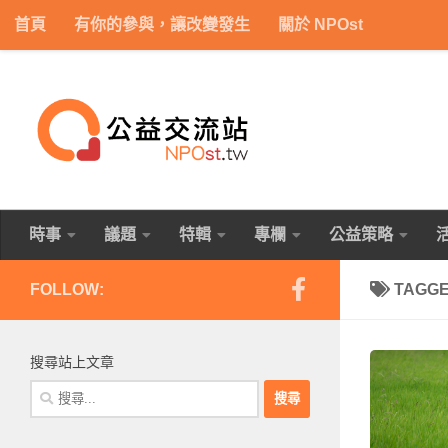
首頁
有你的參與，讓改變發生
關於 NPOst
Skip to content
時事
議題
特輯
專欄
公益策略
FOLLOW:
TAGG
搜尋站上文章
搜
尋
關