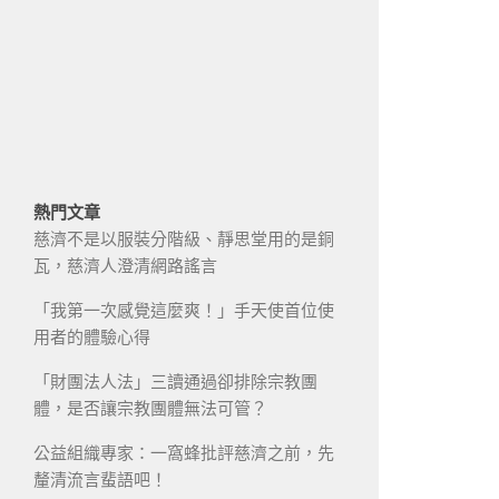
熱門文章
慈濟不是以服裝分階級、靜思堂用的是銅
瓦，慈濟人澄清網路謠言
「我第一次感覺這麼爽！」手天使首位使
用者的體驗心得
「財團法人法」三讀通過卻排除宗教團
體，是否讓宗教團體無法可管？
公益組織專家：一窩蜂批評慈濟之前，先
釐清流言蜚語吧！