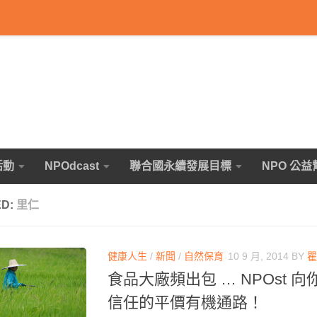
活動
NPOdcast
聯合國永續發展目標
NPO 公益
ED:
里仁
健康人生
/
新聞
/
自然保育
10 9 月, 2014
BY
瞿
食品大廠頻出包 … NPOst 
信任的平價有機通路！