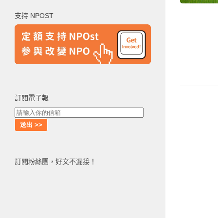
鍵
支持 NPOST
字:
訂閱電子報
訂閱粉絲團，好文不漏接！