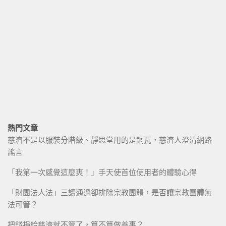
熱門文章
慈濟不是以服裝分階級、靜思堂用的是銅瓦，慈濟人澄清網路
謠言
「我第一次感覺這麼爽！」手天使首位使用者的體驗心得
「財團法人法」三讀通過卻排除宗教團體，是否讓宗教團體無
法可管？
把錢捐給慈濟就不管了，算不算做善事？