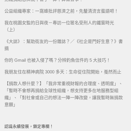
公益組織專家：一窩蜂批評慈濟之前，先釐清流言蜚語吧！
我在桃園女監的日與夜－專訪一位匿名受刑人的鐵窗時光
（上）
《大誌》：幫助街友的一份雜誌？／《社企是門好生意？》書
摘
你的 Gmail 也被入侵了嗎？分辨釣魚信件的 5 大技巧！
我朋友住在精神病院 3000 多天：生命從住院開始，戞然而止
【捐款人想什麼？】「我非常重視財報的合理度、透明度」、
「暫時不會想再捐給全球性組織，想支持更多在地服務型組
織」、「對社會或自己的想法一陣一陣改變，讓我暫時無捐款
意願」
認識永續發展，鎖定專欄！