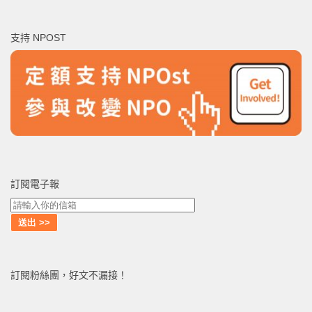
關
鍵
支持 NPOST
字:
訂閱電子報
訂閱粉絲團，好文不漏接！