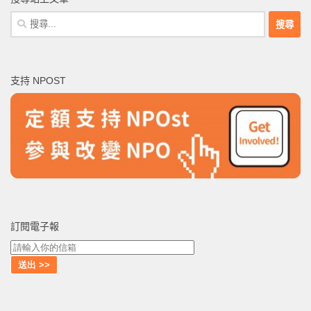
搜
尋
關
鍵
支持 NPOST
字:
訂閱電子報