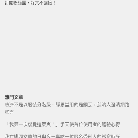
訂閱粉絲團，好文不漏接！
熱門文章
慈濟不是以服裝分階級、靜思堂用的是銅瓦，慈濟人澄清網路
謠言
「我第一次感覺這麼爽！」手天使首位使用者的體驗心得
我在桃園女監的日與夜－專訪一位匿名受刑人的鐵窗時光