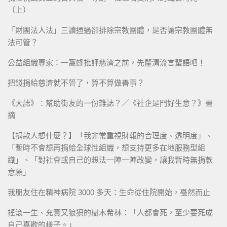
（上）
「財團法人法」三讀通過卻排除宗教團體，是否讓宗教團體無
法可管？
公益組織專家：一窩蜂批評慈濟之前，先釐清流言蜚語吧！
把錢捐給慈濟就不管了，算不算做善事？
《大誌》：幫助街友的一份雜誌？／《社企是門好生意？》書
摘
【捐款人想什麼？】「我非常重視財報的合理度、透明度」、
「暫時不會想再捐給全球性組織，想支持更多在地服務型組
織」、「對社會或自己的想法一陣一陣改變，讓我暫時無捐款
意願」
我朋友住在精神病院 3000 多天：生命從住院開始，戞然而止
搖滾一生、充實又狼狽的樹木希林：「人都會死，至少要死成
自己喜歡的樣子。」