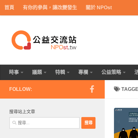
首頁
有你的參與，讓改變發生
關於 NPOst
Skip to content
時事
議題
特輯
專欄
公益策略
FOLLOW:
TAGG
搜尋站上文章
搜
尋
關