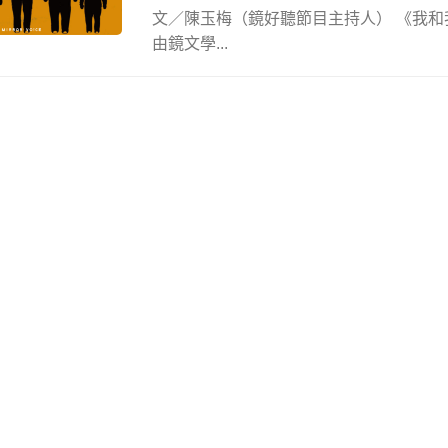
文／陳玉梅（鏡好聽節目主持人） 《我
由鏡文學...