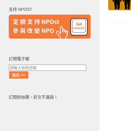
鍵
支持 NPOST
字:
訂閱電子報
訂閱粉絲團，好文不漏接！