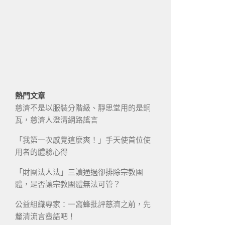
熱門文章
慈濟不是以服裝分階級、靜思堂用的是銅
瓦，慈濟人澄清網路謠言
「我第一次感覺這麼爽！」手天使首位使
用者的體驗心得
「財團法人法」三讀通過卻排除宗教團
體，是否讓宗教團體無法可管？
公益組織專家：一窩蜂批評慈濟之前，先
釐清流言蜚語吧！