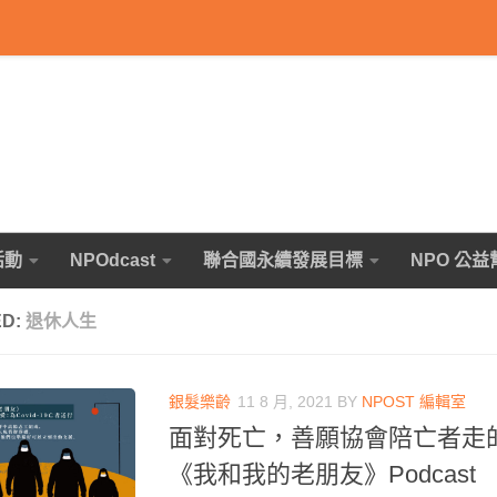
活動
NPOdcast
聯合國永續發展目標
NPO 公益
ED:
退休人生
銀髮樂齡
11 8 月, 2021
BY
NPOST 編輯室
面對死亡，善願協會陪亡者走
《我和我的老朋友》Podcast