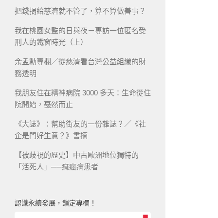
把錢捐給慈濟就不管了，算不算做善事？
我在桃園女監的日與夜－專訪一位匿名受
刑人的鐵窗時光（上）
余孟勳專欄／從慈濟看台灣公益組織的財
務透明
我朋友住在精神病院 3000 多天：生命從住
院開始，戞然而止
《大誌》：幫助街友的一份雜誌？／《社
企是門好生意？》書摘
【被歧視的歷史】中古歐洲地位獨特的
「活死人」──痲瘋病患者
認識永續發展，鎖定專欄！