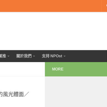
幫推
關於我們
支持 NPOst
MORE
的風光體面／