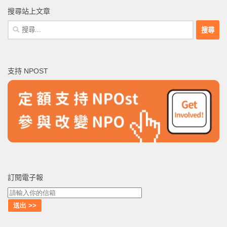
搜尋站上文章
搜
尋
關
鍵
支持 NPOST
字:
訂閱電子報