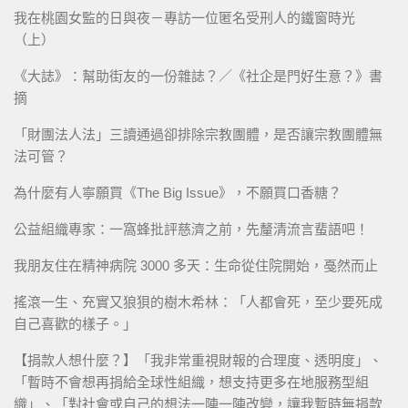
我在桃園女監的日與夜－專訪一位匿名受刑人的鐵窗時光
（上）
《大誌》：幫助街友的一份雜誌？／《社企是門好生意？》書
摘
「財團法人法」三讀通過卻排除宗教團體，是否讓宗教團體無
法可管？
為什麼有人寧願買《The Big Issue》，不願買口香糖？
公益組織專家：一窩蜂批評慈濟之前，先釐清流言蜚語吧！
我朋友住在精神病院 3000 多天：生命從住院開始，戞然而止
搖滾一生、充實又狼狽的樹木希林：「人都會死，至少要死成
自己喜歡的樣子。」
【捐款人想什麼？】「我非常重視財報的合理度、透明度」、
「暫時不會想再捐給全球性組織，想支持更多在地服務型組
織」、「對社會或自己的想法一陣一陣改變，讓我暫時無捐款