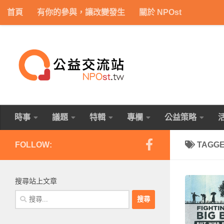
首頁
有你的參與，讓改變發生
關於 NPOst
Skip to content
時事
議題
特輯
專欄
公益策略
FOLLOW:
TAGG
搜尋站上文章
搜
尋
關