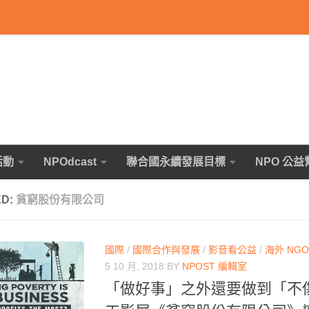
活動
NPOdcast
聯合國永續發展目標
NPO 公益
ED:
貧窮股份有限公司
國際
/
國際合作與發展
/
影音看公益
/
海外 NGO
5 10 月, 2018
BY
NPOST 編輯室
「做好事」之外還要做到「不傷害