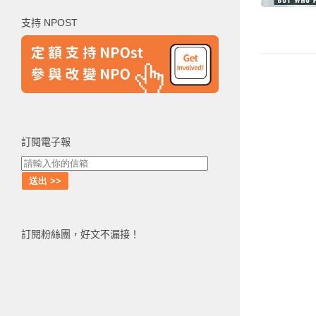
鍵
支持 NPOST
字:
訂閱電子報
訂閱粉絲團，好文不漏接！