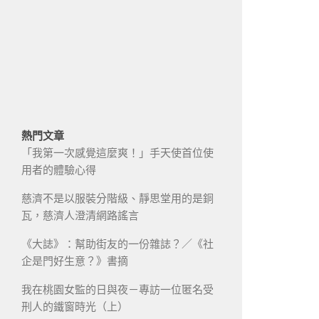
熱門文章
「我第一次感覺這麼爽！」手天使首位使
用者的體驗心得
慈濟不是以服裝分階級、靜思堂用的是銅
瓦，慈濟人澄清網路謠言
《大誌》：幫助街友的一份雜誌？／《社
企是門好生意？》書摘
我在桃園女監的日與夜－專訪一位匿名受
刑人的鐵窗時光（上）