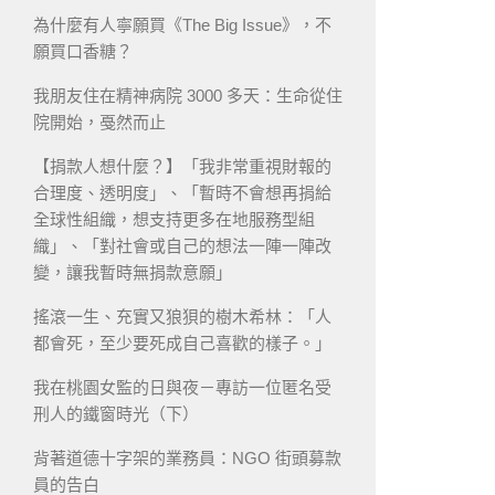
為什麼有人寧願買《The Big Issue》，不
願買口香糖？
我朋友住在精神病院 3000 多天：生命從住
院開始，戞然而止
【捐款人想什麼？】「我非常重視財報的
合理度、透明度」、「暫時不會想再捐給
全球性組織，想支持更多在地服務型組
織」、「對社會或自己的想法一陣一陣改
變，讓我暫時無捐款意願」
搖滾一生、充實又狼狽的樹木希林：「人
都會死，至少要死成自己喜歡的樣子。」
我在桃園女監的日與夜－專訪一位匿名受
刑人的鐵窗時光（下）
背著道德十字架的業務員：NGO 街頭募款
員的告白