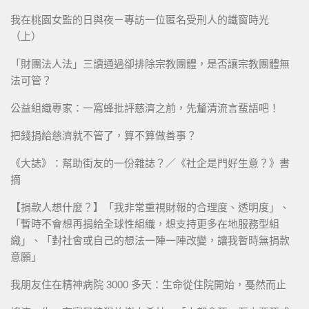
我在桃園女監的日與夜－專訪一位匿名受刑人的鐵窗時光
（上）
「財團法人法」三讀通過卻排除宗教團體，是否讓宗教團體無
法可管？
公益組織專家：一窩蜂批評慈濟之前，先釐清流言蜚語吧！
把錢捐給慈濟就不管了，算不算做善事？
《大誌》：幫助街友的一份雜誌？／《社企是門好生意？》書
摘
【捐款人想什麼？】「我非常重視財報的合理度、透明度」、
「暫時不會想再捐給全球性組織，想支持更多在地服務型組
織」、「對社會或自己的想法一陣一陣改變，讓我暫時無捐款
意願」
我朋友住在精神病院 3000 多天：生命從住院開始，戞然而止