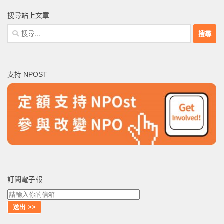
搜尋站上文章
搜
尋
關
鍵
支持 NPOST
字:
訂閱電子報