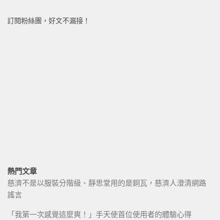
訂閱粉絲團，好文不漏接！
熱門文章
慈濟不是以服裝分階級、靜思堂用的是銅瓦，慈濟人澄清網路
謠言
「我第一次感覺這麼爽！」手天使首位使用者的體驗心得