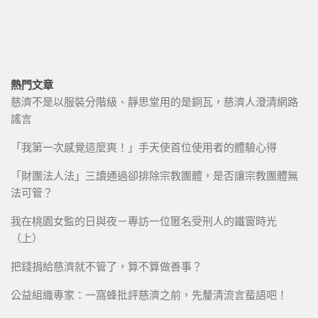
熱門文章
慈濟不是以服裝分階級、靜思堂用的是銅瓦，慈濟人澄清網路
謠言
「我第一次感覺這麼爽！」手天使首位使用者的體驗心得
「財團法人法」三讀通過卻排除宗教團體，是否讓宗教團體無
法可管？
我在桃園女監的日與夜－專訪一位匿名受刑人的鐵窗時光
（上）
把錢捐給慈濟就不管了，算不算做善事？
公益組織專家：一窩蜂批評慈濟之前，先釐清流言蜚語吧！