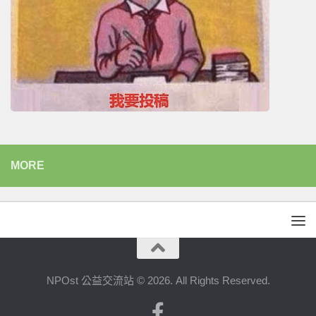
MORE
NPOst 公益交流站 © 2026. All Rights Reserved.