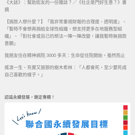
《大誌》：幫助街友的一份雜誌？／《社企是門好生意？》書
摘
【捐款人想什麼？】「我非常重視財報的合理度、透明度」、
「暫時不會想再捐給全球性組織，想支持更多在地服務型組
織」、「對社會或自己的想法一陣一陣改變，讓我暫時無捐款
意願」
我朋友住在精神病院 3000 多天：生命從住院開始，戞然而止
搖滾一生、充實又狼狽的樹木希林：「人都會死，至少要死成
自己喜歡的樣子。」
認識永續發展，鎖定專欄！