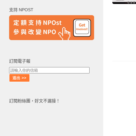
鍵
支持 NPOST
字:
訂閱電子報
訂閱粉絲團，好文不漏接！