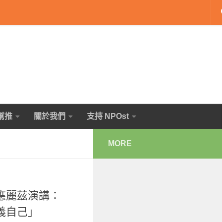
幫推
關於我們
支持 NPOst
MORE
應麗茲演講：
義自己」