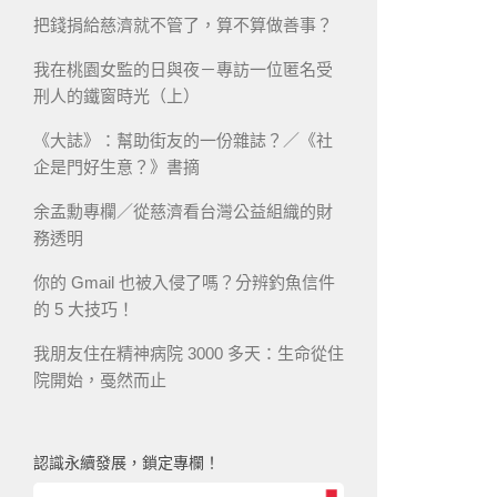
把錢捐給慈濟就不管了，算不算做善事？
我在桃園女監的日與夜－專訪一位匿名受
刑人的鐵窗時光（上）
《大誌》：幫助街友的一份雜誌？／《社
企是門好生意？》書摘
余孟勳專欄／從慈濟看台灣公益組織的財
務透明
你的 Gmail 也被入侵了嗎？分辨釣魚信件
的 5 大技巧！
我朋友住在精神病院 3000 多天：生命從住
院開始，戞然而止
認識永續發展，鎖定專欄！