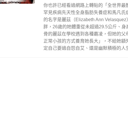
你也許已經看過網路上轉貼的「全世界最
罕見疾病先天性全身脂肪失養症和馬凡氏
的名字是麗茲（Elizabeth Ann Velas
胖，26歲的她體重從未超過29.5公斤、身
骨的麗茲在學校遇到各種霸凌，但她的父
正常小孩的方式養育她長大」，不給她額
定自己要過自怨自艾、還是幽默積極的人