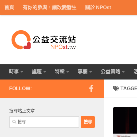
首頁
有你的參與，讓改變發生
關於 NPOst
Skip to content
時事
議題
特輯
專欄
公益策略
FOLLOW:
TAGG
搜尋站上文章
搜
尋
關