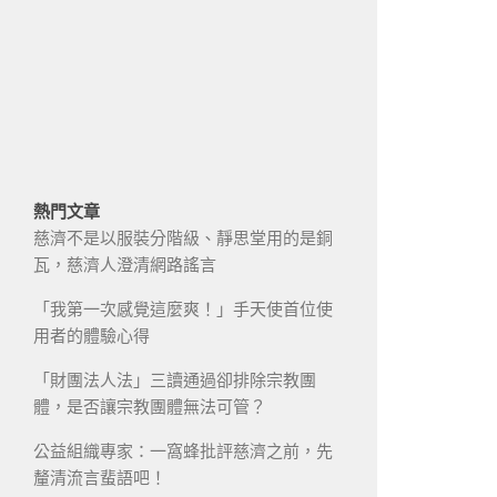
熱門文章
慈濟不是以服裝分階級、靜思堂用的是銅
瓦，慈濟人澄清網路謠言
「我第一次感覺這麼爽！」手天使首位使
用者的體驗心得
「財團法人法」三讀通過卻排除宗教團
體，是否讓宗教團體無法可管？
公益組織專家：一窩蜂批評慈濟之前，先
釐清流言蜚語吧！