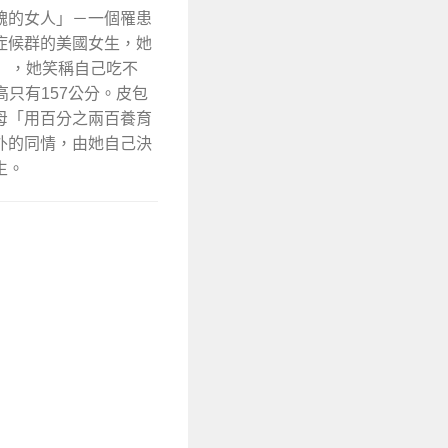
醜的女人」－一個罹患
症候群的美國女生，她
quez），她笑稱自己吃不
高只有157公分。皮包
母「用百分之兩百養育
外的同情，由她自己決
生。