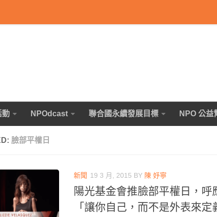
活動
NPOdcast
聯合國永續發展目標
NPO 公益
ED:
臉部平權日
新聞
19 3 月, 2015
BY
陳 妤寧
陽光基金會推臉部平權日，呼
「讓你自己，而不是外表來定