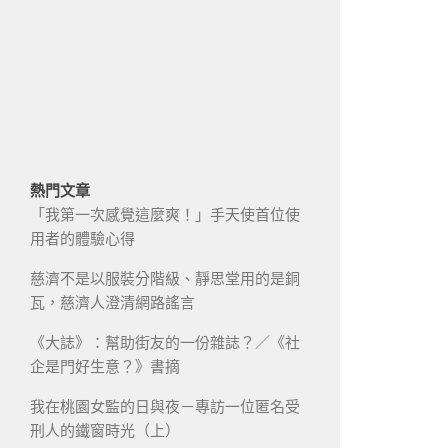
熱門文章
「我第一次感覺這麼爽！」手天使首位使
用者的體驗心得
慈濟不是以服裝分階級、靜思堂用的是銅
瓦，慈濟人澄清網路謠言
《大誌》：幫助街友的一份雜誌？／《社
企是門好生意？》書摘
我在桃園女監的日與夜－專訪一位匿名受
刑人的鐵窗時光（上）