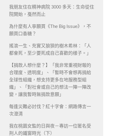
我朋友住在精神病院 3000 多天：生命從住
院開始，戞然而止
為什麼有人寧願買《The Big Issue》，不
願買口香糖？
搖滾一生、充實又狼狽的樹木希林：「人
都會死，至少要死成自己喜歡的樣子。」
【捐款人想什麼？】「我非常重視財報的
合理度、透明度」、「暫時不會想再捐給
全球性組織，想支持更多在地服務型組
織」、「對社會或自己的想法一陣一陣改
變，讓我暫時無捐款意願」
每逢災難必討伐？紅十字會：網路傳言一
次澄清
我在桃園女監的日與夜－專訪一位匿名受
刑人的鐵窗時光（下）