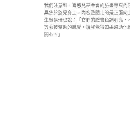
我們注意到，喜憨兒基金會的臉書專頁內
具焦於憨兒身上，內容整體走的是正面向
生吳易珊也說：「它們的臉書色調明亮，
等著被幫助的感覺，讓我覺得如果幫助他
開心。」