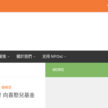
幫推
關於我們
支持 NPOst
MORE
T 編輯室
！向喜憨兒基金