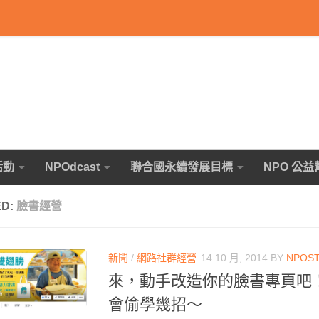
活動
NPOdcast
聯合國永續發展目標
NPO 公益
ED:
臉書經營
新聞
/
網路社群經營
14 10 月, 2014
BY
NPOS
來，動手改造你的臉書專頁吧
會偷學幾招～