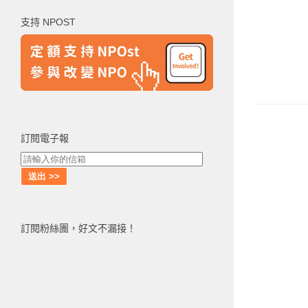
鍵
支持 NPOST
字:
訂閱電子報
訂閱粉絲團，好文不漏接！