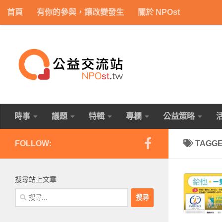
首頁
有你的參與，讓改變發生
關於 NPOst
Skip to content
時事
議題
特輯
專欄
公益策略
FOLLOW:
TAGG
搜尋站上文章
搜
尋
關