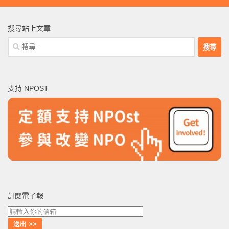
搜尋站上文章
搜
尋
關
鍵
支持 NPOST
字:
訂閱電子報