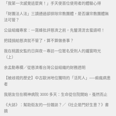
「我第一次感覺這麼爽！」手天使首位使用者的體驗心得
「財團法人法」三讀通過卻排除宗教團體，是否讓宗教團體無
法可管？
公益組織專家：一窩蜂批評慈濟之前，先釐清流言蜚語吧！
把錢捐給慈濟就不管了，算不算做善事？
我在桃園女監的日與夜－專訪一位匿名受刑人的鐵窗時光
（上）
余孟勳專欄／從慈濟看台灣公益組織的財務透明
【被歧視的歷史】中古歐洲地位獨特的「活死人」──痲瘋病患
者
我朋友住在精神病院 3000 多天：生命從住院開始，戞然而止
《大誌》：幫助街友的一份雜誌？／《社企是門好生意？》書
摘