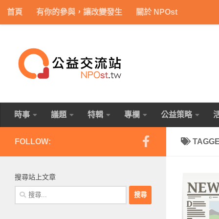
首頁
有你的參與，讓改變發生
關於 NPOst
Skip to content
時事
議題
特輯
專欄
公益策略
FOLLOW:
TAGG
搜尋站上文章
搜
尋
關