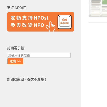
鍵
支持 NPOST
字:
訂閱電子報
訂閱粉絲團，好文不漏接！