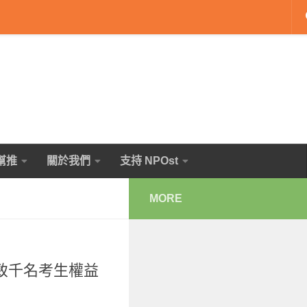
幫推
關於我們
支持 NPOst
MORE
致千名考生權益