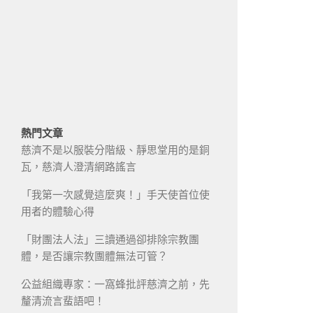
熱門文章
慈濟不是以服裝分階級、靜思堂用的是銅
瓦，慈濟人澄清網路謠言
「我第一次感覺這麼爽！」手天使首位使
用者的體驗心得
「財團法人法」三讀通過卻排除宗教團
體，是否讓宗教團體無法可管？
公益組織專家：一窩蜂批評慈濟之前，先
釐清流言蜚語吧！