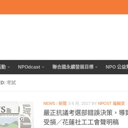
活動
NPOdcast
聯合國永續發展目標
NPO 公益
ED:
考試
NEWS
/
新聞
3 8 月, 2017
BY
NPOST 編輯室
嚴正抗議考選部錯誤決策，導
受損／花蓮社工工會聲明稿