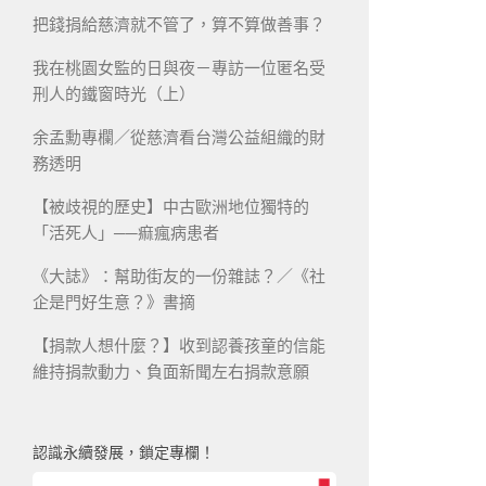
把錢捐給慈濟就不管了，算不算做善事？
我在桃園女監的日與夜－專訪一位匿名受
刑人的鐵窗時光（上）
余孟勳專欄／從慈濟看台灣公益組織的財
務透明
【被歧視的歷史】中古歐洲地位獨特的
「活死人」──痲瘋病患者
《大誌》：幫助街友的一份雜誌？／《社
企是門好生意？》書摘
【捐款人想什麼？】收到認養孩童的信能
維持捐款動力、負面新聞左右捐款意願
認識永續發展，鎖定專欄！