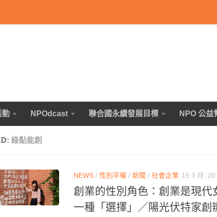
活動
NPOdcast
聯合國永續發展目標
NPO 公益
ED:
綠點能創
NEWS
/
性別平權
/
新聞
/
社會企業
15 3 月, 20
創業的性別角色：創業是現代
一種「選擇」／陽光伏特家創