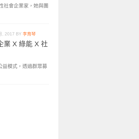
女性社會企業家，她與團
月, 2017
BY
李育琴
 X 綠能 X 社
公益模式，透過群眾募