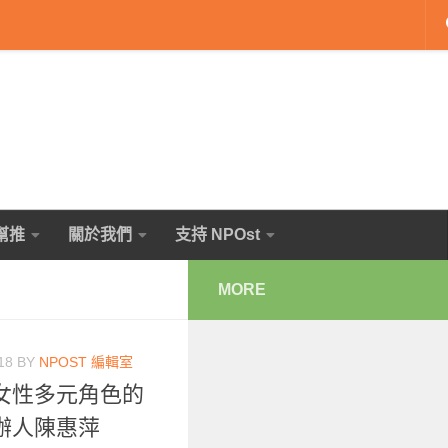
幫推
關於我們
支持 NPOst
MORE
18
BY
NPOST 編輯室
女性多元角色的
辦人陳惠萍