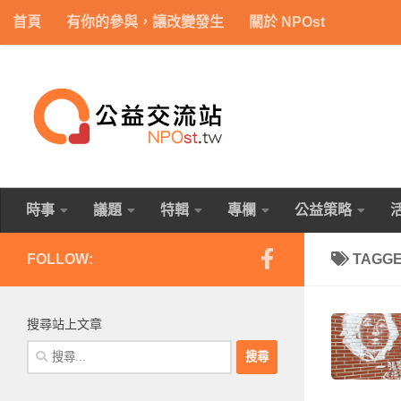
首頁
有你的參與，讓改變發生
關於 NPOst
Skip to content
時事
議題
特輯
專欄
公益策略
FOLLOW:
TAGG
搜尋站上文章
搜
尋
關