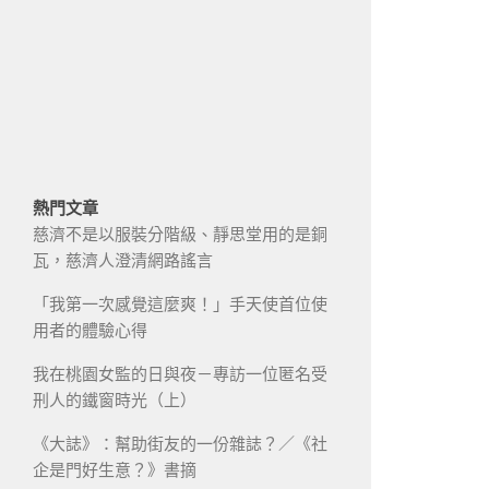
熱門文章
慈濟不是以服裝分階級、靜思堂用的是銅
瓦，慈濟人澄清網路謠言
「我第一次感覺這麼爽！」手天使首位使
用者的體驗心得
我在桃園女監的日與夜－專訪一位匿名受
刑人的鐵窗時光（上）
《大誌》：幫助街友的一份雜誌？／《社
企是門好生意？》書摘