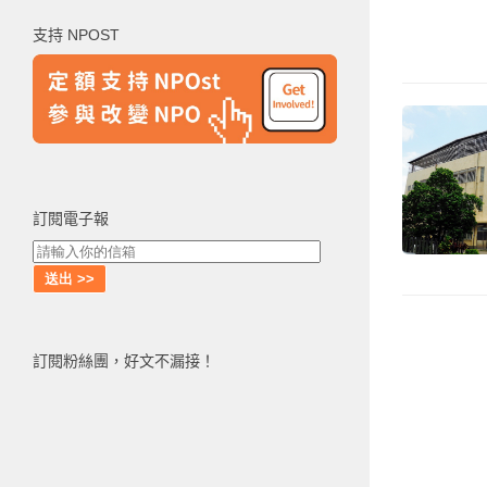
鍵
支持 NPOST
字:
訂閱電子報
訂閱粉絲團，好文不漏接！