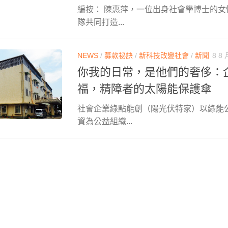
編按： 陳惠萍，一位出身社會學博士的
隊共同打造...
NEWS
/
募款祕訣
/
新科技改變社會
/
新聞
8 8 
你我的日常，是他們的奢侈：企業
福，精障者的太陽能保護傘
社會企業綠點能創（陽光伏特家）以綠能
資為公益組織...