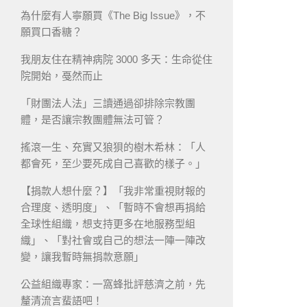
為什麼有人寧願買《The Big Issue》，不
願買口香糖？
我朋友住在精神病院 3000 多天：生命從住
院開始，戞然而止
「財團法人法」三讀通過卻排除宗教團
體，是否讓宗教團體無法可管？
搖滾一生、充實又狼狽的樹木希林：「人
都會死，至少要死成自己喜歡的樣子。」
【捐款人想什麼？】「我非常重視財報的
合理度、透明度」、「暫時不會想再捐給
全球性組織，想支持更多在地服務型組
織」、「對社會或自己的想法一陣一陣改
變，讓我暫時無捐款意願」
公益組織專家：一窩蜂批評慈濟之前，先
釐清流言蜚語吧！