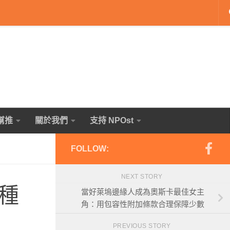
幫推
關於我們
支持 NPOst
FOLLOW:
NEXT STORY
種
當好萊塢邊緣人成為奧斯卡最佳女主
角：用包容性附加條款合理保障少數
PREVIOUS STORY