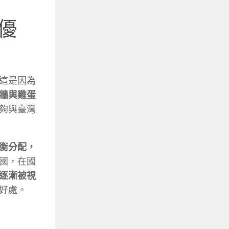
優
這是因為
牆與雞蛋
夠與臺灣
衡分配，
國，在國
逐漸被視
好處。