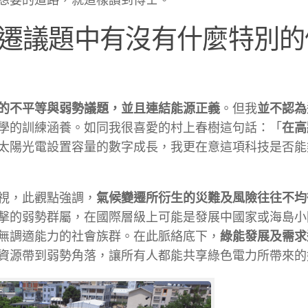
想要的道路，就這樣讀到博士。
變遷議題中有沒有什麼特別的
的不平等與弱勢議題，並且連結能源正義
。但我
並不認為
學的訓練涵養。如同我很喜愛的村上春樹這句話：「
在高
太陽光電設置容量的數字成長，我更在意這項科技是否能
視，此觀點強調，
氣候變遷所衍生的災難及風險往往不均
擊的弱勢群屬，在國際層級上可能是發展中國家或海島小
無調適能力的社會族群。在此脈絡底下，
綠能發展及需求
資源帶到弱勢角落，讓所有人都能共享綠色電力所帶來的