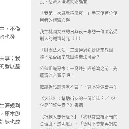
瓦，慈濟人澄清網路謠言
「我第一次感覺這麼爽！」手天使首位使
用者的體驗心得
中，不僅
我在桃園女監的日與夜－專訪一位匿名受
察也發
刑人的鐵窗時光（上）
「財團法人法」三讀通過卻排除宗教團
體，是否讓宗教團體無法可管？
共享；我
的發展產
公益組織專家：一窩蜂批評慈濟之前，先
釐清流言蜚語吧！
把錢捐給慈濟就不管了，算不算做善事？
《大誌》：幫助街友的一份雜誌？／《社
企是門好生意？》書摘
生涯規劃
，原本即
【捐款人想什麼？】「我非常重視財報的
訓練也成
合理度、透明度」、「暫時不會想再捐給