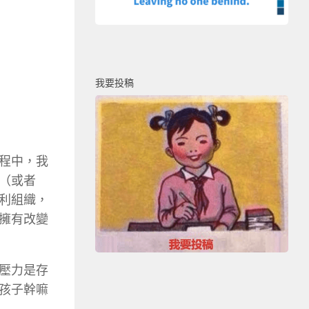
我要投稿
程中，我
（或者
利組織，
擁有改變
壓力是存
孩子幹嘛