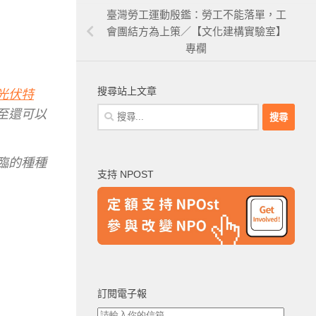
臺灣勞工運動殷鑑：勞工不能落單，工
會團結方為上策／【文化建構實驗室】
專欄
搜尋站上文章
光伏特
搜
至還可以
尋
關
鍵
臨的種種
支持 NPOST
字:
訂閱電子報