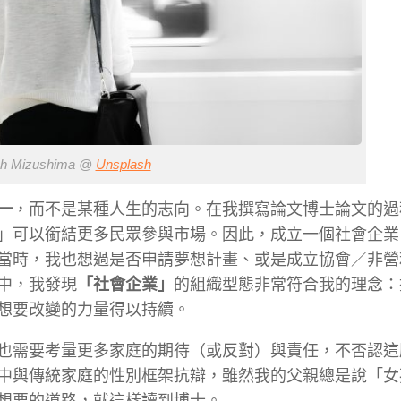
h Mizushima @
Unsplash
一
，而不是某種人生的志向。在我撰寫論文博士論文的過
」可以銜結更多民眾參與市場。因此，成立一個社會企業
當時，我也想過是否申請夢想計畫、或是成立協會／非營
中，我發現
「社會企業」
的組織型態非常符合我的理念：
想要改變的力量得以持續。
也需要考量更多家庭的期待（或反對）與責任，不否認這
中與傳統家庭的性別框架抗辯，雖然我的父親總是說「女