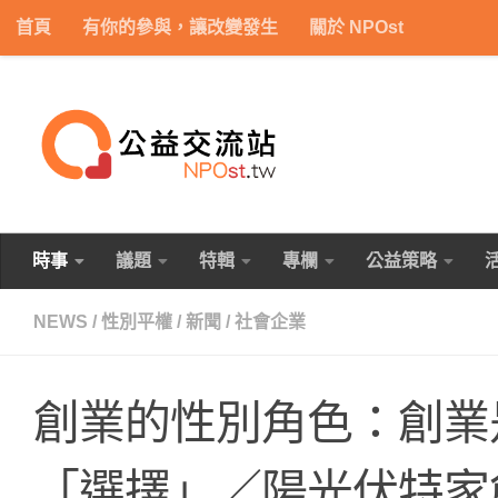
首頁
有你的參與，讓改變發生
關於 NPOst
Skip to content
時事
議題
特輯
專欄
公益策略
NEWS
/
性別平權
/
新聞
/
社會企業
創業的性別角色：創業
「選擇」／陽光伏特家