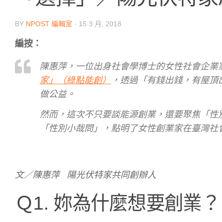
BY
NPOST 編輯室
·
15 3 月, 2018
編按：
陳惠萍，一位出身社會學博士的女性社會企業
家」（綠點能創）
，透過「有錢出錢，有屋頂
做公益。
然而，這次不只要談能源創業，還要聚焦「性
「性別小哉問」，點明了女性創業家在臺灣社
文／陳惠萍 陽光伏特家共同創辦人
Ｑ1. 妳為什麼想要創業？