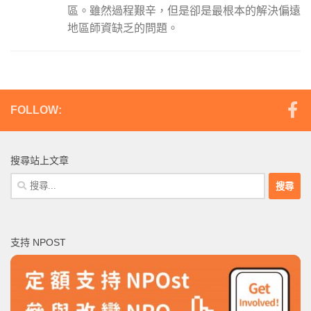
區。雖然過程艱辛，但是卻是最根本的解決偏遠
地區師資缺乏的問題。
FOLLOW:
搜尋站上文章
搜
尋
關
鍵
支持 NPOST
字: