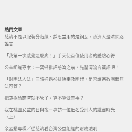
熱門文章
慈濟不是以服裝分階級、靜思堂用的是銅瓦，慈濟人澄清網路
謠言
「我第一次感覺這麼爽！」手天使首位使用者的體驗心得
公益組織專家：一窩蜂批評慈濟之前，先釐清流言蜚語吧！
「財團法人法」三讀通過卻排除宗教團體，是否讓宗教團體無
法可管？
把錢捐給慈濟就不管了，算不算做善事？
我在桃園女監的日與夜－專訪一位匿名受刑人的鐵窗時光
（上）
余孟勳專欄／從慈濟看台灣公益組織的財務透明